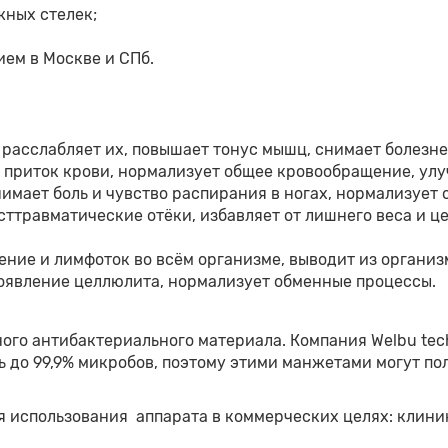
жных стелек;
ем в Москве и СПб.
расслабляет их, повышает тонус мышц, снимает болезне
 приток крови, нормализует общее кровообращение, улу
имает боль и чувство распирания в ногах, нормализует 
ттравматические отёки, избавляет от лишнего веса и ц
ние и лимфоток во всём организме, выводит из органи
оявление целлюлита, нормализует обменные процессы.
ого антибактериального материала. Компания Welbu te
 до 99,9% микробов, поэтому этими манжетами могут пол
 использования аппарата в коммерческих целях: клиник