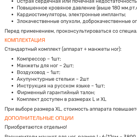
Острая сердечная или почечная недостаточность
Повышенное кровяное давление (выше 180 мм.рт.с
Кардиостимуляторы, электронные импланты;
Злокачественные опухоли, доброкачественные оп
Перед применением, проконсультироваться со специа
КОМПЛЕКТАЦИЯ
Стандартный комплект (аппарат + манжеты ног):
Компрессор – 1шт;
Манжеты для ног – 2шт;
Воздуховод – 1шт;
Акупунктурные стельки – 2шт
Инструкция на русском языке – 1шт;
Фирменный гарантийный талон;
Комплект доступен в размерах L и XL
При выборе размера XL, стоимость аппарата повышает
ДОПОЛНИТЕЛЬНЫЕ ОПЦИИ
Приобретаются отдельно!
Расширители манжет для ног, размер L: 6/12см – 3800 