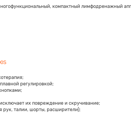
многофункциональный, компактный лимфодренажный апп
00S
сотерапия;
с плавной регулировкой;
кнопками;
 исключает их повреждение и скручивание;
 рук, талии, шорты, расширители);