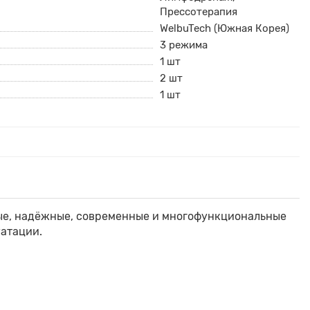
Прессотерапия
WelbuTech (Южная Корея)
3 режима
1 шт
2 шт
1 шт
ые, надёжные, современные и многофункциональные
уатации.