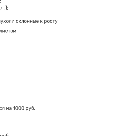
;
т.);
ухоли склонные к росту.
листом!
ся на 1000 руб.
руб.