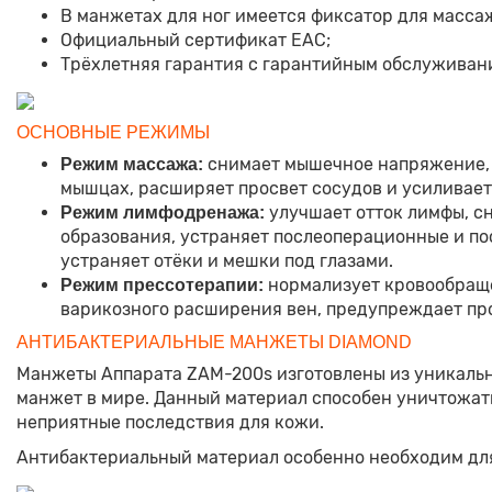
В манжетах для ног имеется фиксатор для масса
Официальный сертификат ЕАС;
Трёхлетняя гарантия с гарантийным обслуживани
ОСНОВНЫЕ РЕЖИМЫ
снимает мышечное напряжение, 
Режим массажа:
мышцах, расширяет просвет сосудов и усиливает
улучшает отток лимфы, сн
Режим лимфодренажа:
образования, устраняет послеоперационные и пос
устраняет отёки и мешки под глазами.
нормализует кровообраще
Режим прессотерапии:
варикозного расширения вен, предупреждает пр
АНТИБАКТЕРИАЛЬНЫЕ МАНЖЕТЫ DIAMOND
Манжеты Аппарата ZAM-200s изготовлены из уникальн
манжет в мире. Данный материал способен уничтожать
неприятные последствия для кожи.
Антибактериальный материал особенно необходим для