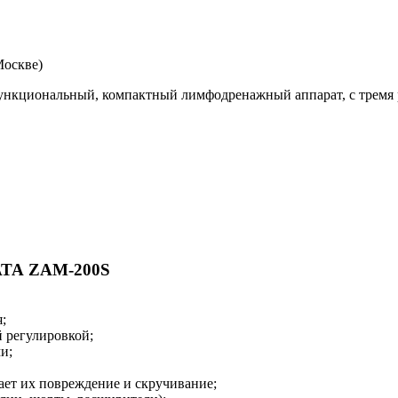
Москве)
ункциональный, компактный лимфодренажный аппарат, с тремя
А ZAM-200S
;
й регулировкой;
и;
ет их повреждение и скручивание;