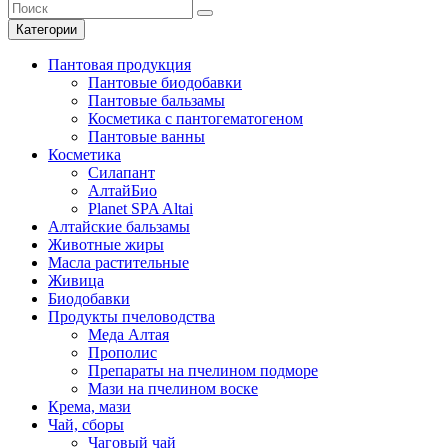
Категории
Пантовая продукция
Пантовые биодобавки
Пантовые бальзамы
Косметика с пантогематогеном
Пантовые ванны
Косметика
Силапант
АлтайБио
Planet SPA Altai
Алтайские бальзамы
Животные жиры
Масла растительные
Живица
Биодобавки
Продукты пчеловодства
Меда Алтая
Прополис
Препараты на пчелином подморе
Мази на пчелином воске
Крема, мази
Чай, сборы
Чаговый чай