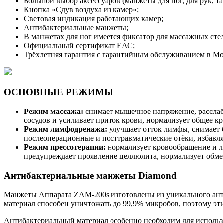
Большой выбор аксессуаров (манжеты для ног, для рук, т
Кнопка «Сдув воздуха из камер»;
Световая индикация работающих камер;
Антибактериальные манжеты;
В манжетах для ног имеется фиксатор для массажных стел
Официальный сертификат ЕАС;
Трёхлетняя гарантия с гарантийным обслуживанием в Мо
ОСНОВНЫЕ РЕЖИМЫ
Режим массажа:
снимает мышечное напряжение, расслаб
сосудов и усиливает приток крови, нормализует общее к
Режим лимфодренажа:
улучшает отток лимфы, снимает б
послеоперационные и посттравматические отёки, избавляе
Режим прессотерапии:
нормализует кровообращение и л
предупреждает проявление целлюлита, нормализует обм
Антибактериальные манжеты Diamond
Манжеты Аппарата ZAM-200s изготовлены из уникального анти
материал способен уничтожать до 99,9% микробов, поэтому эт
Антибактериальный материал особенно необходим для использо