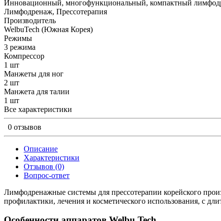
Инновационный, многофункциональный, компактный лимфодре
Лимфодренаж, Прессотерапия
Производитель
WelbuTech (Южная Корея)
Режимы
3 режима
Компрессор
1 шт
Манжеты для ног
2 шт
Манжета для талии
1 шт
Все характеристики
0 отзывов
Описание
Характеристики
Отзывов (0)
Вопрос-ответ
Лимфодренажные системы для прессотерапии корейского прои
профилактики, лечения и косметического использования, с дл
Особенности аппаратов Welbu Tech