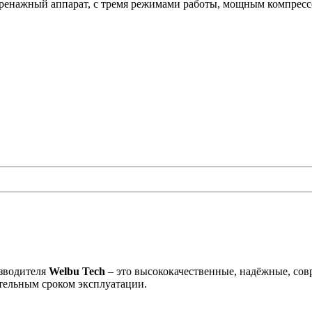
нажный аппарат, с тремя режимами работы, мощным компрессо
зводителя
Welbu Tech
– это высококачественные, надёжные, со
ительным сроком эксплуатации.