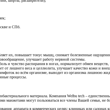
алии, шорты, расширители);
ек;
скве и СПб.
ляет их, повышает тонус мышц, снимает болезненные ощущения,
ровообращение, улучшает работу нервной системы.
оль и чувство распирания в ногах, нормализует обмен веществ, 
т от лишнего веса и целлюлита, улучшает качество кожи и внеш
имфоток во всём организме, выводит из организма лишнюю жидк
енные процессы.
бактериального материала. Компания Welbu tech – единственн
ими манжетами могут пользоваться все члены Вашей семьи, не б
вания аппарата в коммерческих целях: клиниках или салонах к