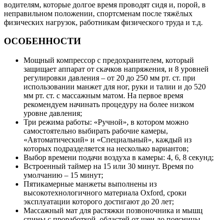
водителям, которые долгое время проводят сидя и, порой, в
неправильном положении, спортсменам после тяжёлых
физических нагрузок, работникам физического труда и т.д.
ОСОБЕННОСТИ
Mощный компрессор с предохранителем, который
защищает аппарат от скачков напряжения, и 8 уровней
регулировки давления – от 20 до 250 мм рт. ст. при
использовании манжет для ног, руки и талии и до 520
мм рт. ст. с массажным матом. На первое время
рекомендуем начинать процедуру на более низком
уровне давления;
Три режима работы: «Ручной», в котором можно
самостоятельно выбирать рабочие камеры,
«Автоматический» и «Специальный», каждый из
которых подразделяется на несколько вариантов;
Выбор времени подачи воздуха в камеры: 4, 6, 8 секунд;
Встроенный таймер на 15 или 30 минут. Время по
умолчанию – 15 минут;
Пятикамерные манжеты выполнены из
высокотехнологичного материала Oxford, сроки
эксплуатации которого достигают до 20 лет;
Массажный мат для растяжки позвоночника и мышц
спины с проработкой областей от шеи до поясницы,