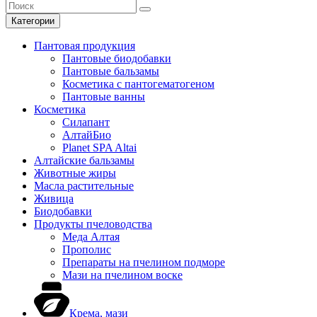
Категории
Пантовая продукция
Пантовые биодобавки
Пантовые бальзамы
Косметика с пантогематогеном
Пантовые ванны
Косметика
Силапант
АлтайБио
Planet SPA Altai
Алтайские бальзамы
Животные жиры
Масла растительные
Живица
Биодобавки
Продукты пчеловодства
Меда Алтая
Прополис
Препараты на пчелином подморе
Мази на пчелином воске
Крема, мази