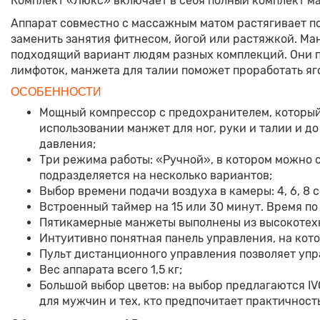
Комплект «Люкс» включает в себя полный комплект ма
Аппарат совместно с массажным матом растягивает по
заменить занятия фитнесом, йогой или растяжкой. Манж
подходящий вариант людям разных комплекций. Они по
лимфоток, манжета для талии поможет проработать яг
ОСОБЕННОСТИ
Mощный компрессор с предохранителем, который з
использовании манжет для ног, руки и талии и д
давления;
Три режима работы: «Ручной», в котором можно 
подразделяется на несколько вариантов;
Выбор времени подачи воздуха в камеры: 4, 6, 8 
Встроенный таймер на 15 или 30 минут. Время по
Пятикамерные манжеты выполнены из высокотехно
Интуитивно понятная панель управления, на ко
Пульт дистанционного управления позволяет упр
Вес аппарата всего 1,5 кг;
Большой выбор цветов: на выбор предлагаются I
для мужчин и тех, кто предпочитает практичность