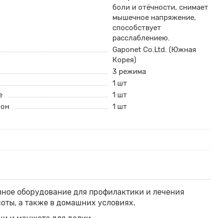
боли и отёчности, снимает
мышечное напряжение,
способствует
расслаблениею.
Gaponet Co.Ltd. (Южная
Корея)
3 режима
1 шт
е
1 шт
лон
1 шт
чное оборудование для профилактики и лечения
оты, а также в домашних условиях.