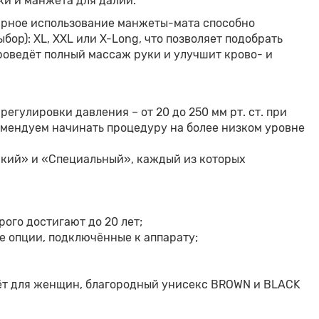
ки и манжета для далии.
лярное использование манжеты-мата способно
ор): XL, XXL или X-Long, что позволяет подобрать
роведёт полный массаж руки и улучшит крово- и
гулировки давления – от 20 до 250 мм рт. ст. при
комендуем начинать процедуру на более низком уровне
ский» и «Специальный», каждый из которых
ого достигают до 20 лет;
 опции, подключённые к аппарату;
дёт для женщин, благородный унисекс BROWN и BLACK