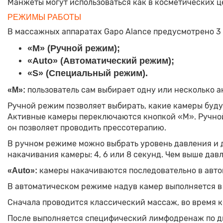
Манжеты могут использоваться как в косметических це
РЕЖИМЫ РАБОТЫ
В массажных аппаратах Gapo Alance предусмотрено 3
«M» (Ручной режим);
«Auto» (Автоматический режим);
«S» (Специальный режим).
пользователь сам выбирает одну или несколько а
«M»:
Ручной режим позволяет выбирать, какие камеры будут
Активные камеры переключаются кнопкой «M». Ручной
он позволяет проводить прессотерапию.
В ручном режиме можно выбрать уровень давления и д
накачивания камеры: 4, 6 или 8 секунд. Чем выше дав
камеры накачиваются последовательно в авт
«Auto»:
В автоматическом режиме надув камер выполняется в
Сначала проводится классический массаж, во время ко
После выполняется специфический лимфодренаж по дв