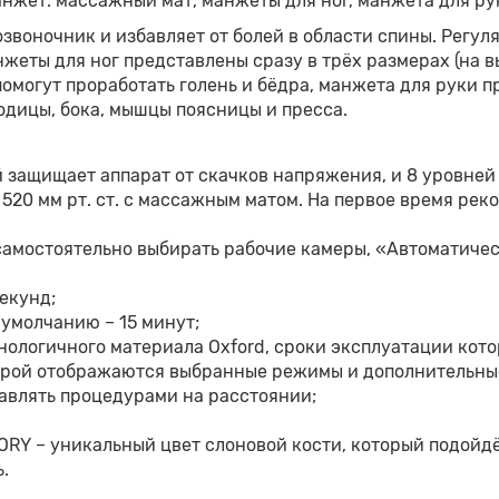
нжет: массажный мат, манжеты для ног, манжета для ру
звоночник и избавляет от болей в области спины. Регу
еты для ног представлены сразу в трёх размерах (на выб
могут проработать голень и бёдра, манжета для руки п
одицы, бока, мышцы поясницы и пресса.
ащищает аппарат от скачков напряжения, и 8 уровней ре
о 520 мм рт. ст. с массажным матом. На первое время ре
самостоятельно выбирать рабочие камеры, «Автоматиче
секунд;
 умолчанию – 15 минут;
логичного материала Oxford, сроки эксплуатации котор
торой отображаются выбранные режимы и дополнительные
авлять процедурами на расстоянии;
VORY – уникальный цвет слоновой кости, который подой
.