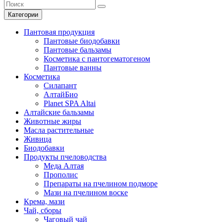
Категории
Пантовая продукция
Пантовые биодобавки
Пантовые бальзамы
Косметика с пантогематогеном
Пантовые ванны
Косметика
Силапант
АлтайБио
Planet SPA Altai
Алтайские бальзамы
Животные жиры
Масла растительные
Живица
Биодобавки
Продукты пчеловодства
Меда Алтая
Прополис
Препараты на пчелином подморе
Мази на пчелином воске
Крема, мази
Чай, сборы
Чаговый чай