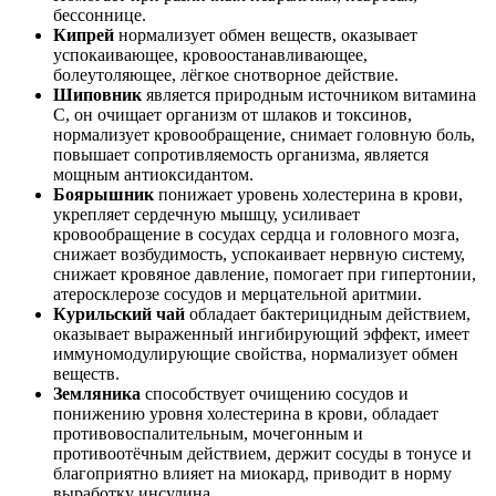
бессоннице.
Кипрей
нормализует обмен веществ, оказывает
успокаивающее, кровоостанавливающее,
болеутоляющее, лёгкое снотворное действие.
Шиповник
является природным источником витамина
С, он очищает организм от шлаков и токсинов,
нормализует кровообращение, снимает головную боль,
повышает сопротивляемость организма, является
мощным антиоксидантом.
Боярышник
понижает уровень холестерина в крови,
укрепляет сердечную мышцу, усиливает
кровообращение в сосудах сердца и головного мозга,
снижает возбудимость, успокаивает нервную систему,
снижает кровяное давление, помогает при гипертонии,
атеросклерозе сосудов и мерцательной аритмии.
Курильский чай
обладает бактерицидным действием,
оказывает выраженный ингибирующий эффект, имеет
иммуномодулирующие свойства, нормализует обмен
веществ.
Земляника
способствует очищению сосудов и
понижению уровня холестерина в крови, обладает
противовоспалительным, мочегонным и
противоотёчным действием, держит сосуды в тонусе и
благоприятно влияет на миокард, приводит в норму
выработку инсулина.