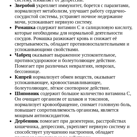
Зверобой
укрепляет иммунитет, борется с паразитами,
нормализует метаболизм, улучшает работу сердечно-
сосудистой системы, устраняет ночное недержание
мочи, успокаивает нервную систему.
Ромашка
содержит витамин С и салициловую кислоту,
которые необходимы для нормальной деятельности
сосудов. Ромашка разжижает кровь и снижает её
свертываемость, обладает противовоспалительными и
успокаивающими свойствами.
Чабрец
оказывает выраженное успокоительное,
противосудорожное и болеутоляющее действие.
Помогает при различных невралгиях, неврозах,
бессоннице.
Кипрей
нормализует обмен веществ, оказывает
успокаивающее, кровоостанавливающее,
болеутоляющее, лёгкое снотворное действие.
Шиповник
содержит большое количество витамина С,
Он очищает организм от шлаков и токсинов,
нормализует кровообращение, снимает головную боль,
повышает сопротивляемость организма, является
мощным антиоксидантом.
Дербенник
помогает при дизентерии, расстройствах
кишечника, депрессиях, укрепляет нервную систему и
способствует улучшению настроения, обладает