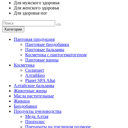
Для мужского здоровья
Для женского здоровья
Для здоровья ног
Категории
Пантовая продукция
Пантовые биодобавки
Пантовые бальзамы
Косметика с пантогематогеном
Пантовые ванны
Косметика
Силапант
АлтайБио
Planet SPA Altai
Алтайские бальзамы
Животные жиры
Масла растительные
Живица
Биодобавки
Продукты пчеловодства
Меда Алтая
Прополис
Препараты на пчелином подморе