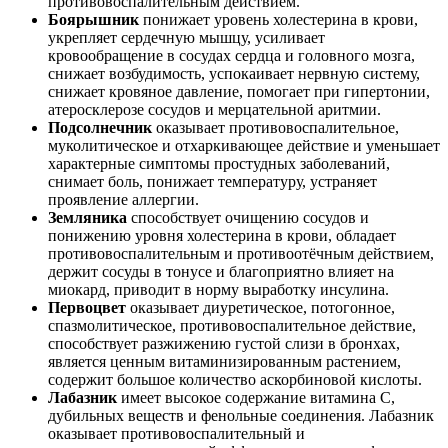
противовоспалительным действием.
Боярышник
понижает уровень холестерина в крови,
укрепляет сердечную мышцу, усиливает
кровообращение в сосудах сердца и головного мозга,
снижает возбудимость, успокаивает нервную систему,
снижает кровяное давление, помогает при гипертонии,
атеросклерозе сосудов и мерцательной аритмии.
Подсолнечник
оказывает противовоспалительное,
муколитическое и отхаркивающее действие и уменьшает
характерные симптомы простудных заболеваний,
снимает боль, понижает температуру, устраняет
проявление аллергии.
Земляника
способствует очищению сосудов и
понижению уровня холестерина в крови, обладает
противовоспалительным и противоотёчным действием,
держит сосуды в тонусе и благоприятно влияет на
миокард, приводит в норму выработку инсулина.
Первоцвет
оказывает диуретическое, потогонное,
спазмолитическое, противовоспалительное действие,
способствует разжижению густой слизи в бронхах,
является ценным витаминизированным растением,
содержит большое количество аскорбиновой кислоты.
Лабазник
имеет высокое содержание витамина С,
дубильных веществ и фенольные соединения. Лабазник
оказывает противовоспалительный и