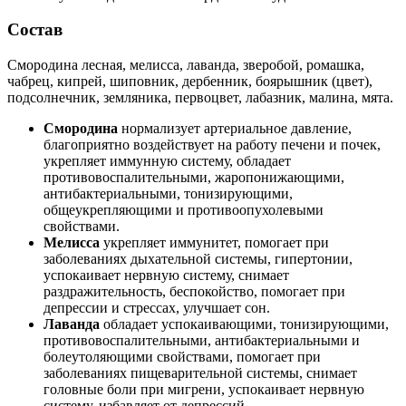
Состав
Смородина лесная, мелисса, лаванда, зверобой, ромашка,
чабрец, кипрей, шиповник, дербенник, боярышник (цвет),
подсолнечник, земляника, первоцвет, лабазник, малина, мята.
Смородина
нормализует артериальное давление,
благоприятно воздействует на работу печени и почек,
укрепляет иммунную систему, обладает
противовоспалительными, жаропонижающими,
антибактериальными, тонизирующими,
общеукрепляющими и противоопухолевыми
свойствами.
Мелисса
укрепляет иммунитет, помогает при
заболеваниях дыхательной системы, гипертонии,
успокаивает нервную систему, снимает
раздражительность, беспокойство, помогает при
депрессии и стрессах, улучшает сон.
Лаванда
обладает успокаивающими, тонизирующими,
противовоспалительными, антибактериальными и
болеутоляющими свойствами, помогает при
заболеваниях пищеварительной системы, снимает
головные боли при мигрени, успокаивает нервную
систему, избавляет от депрессий.