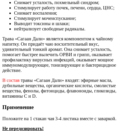
Снимает усталость, похмельный синдром;
Стимулирует работу почек, печени, сердца, ЦНС;
Снимает воспаления;
Стимулирует мочеиспускание;
Выводит токсины и шлаки;
нейтрализует свободные радикалы.
Трава «Сагаан Дали» является компонентом к чайному
напитку. Он придаёт чаю восхитительный вкус,
удивительный тонкий аромат. Она снимает усталость,
помогает быстрее вылечить ОРВИ и грипп, оказывает
профилактику вирусных инфекций, оказывает мощное
иммуномодулирующее, тонизирующее и бактерицидное
действие.
В состав
травы «Сагаан Дали» входят: эфирные масла,
дубильные вещества, органические кислоты, смолистые
вещества, фенолы, фитонциды, флавоноиды, гликозиды,
витамины С и D.
Применение
Положите на 1 стакан чая 3-4 листика вместе с заваркой.
Не передозировать!