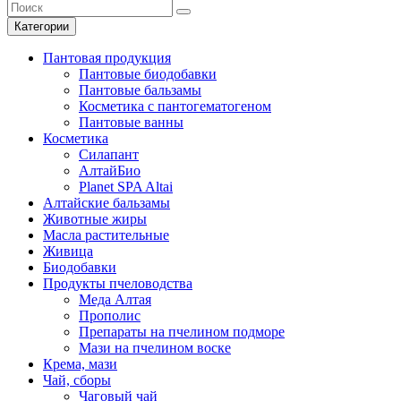
Категории
Пантовая продукция
Пантовые биодобавки
Пантовые бальзамы
Косметика с пантогематогеном
Пантовые ванны
Косметика
Силапант
АлтайБио
Planet SPA Altai
Алтайские бальзамы
Животные жиры
Масла растительные
Живица
Биодобавки
Продукты пчеловодства
Меда Алтая
Прополис
Препараты на пчелином подморе
Мази на пчелином воске
Крема, мази
Чай, сборы
Чаговый чай