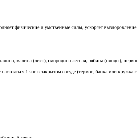
лняет физические и умственные силы, ускоряет выздоровление в
калина, малина (лист), смородина лесная, рябина (плоды), перв
настояться 1 час в закрытом сосуде (термос, банка или кружка с 
обычный текст.