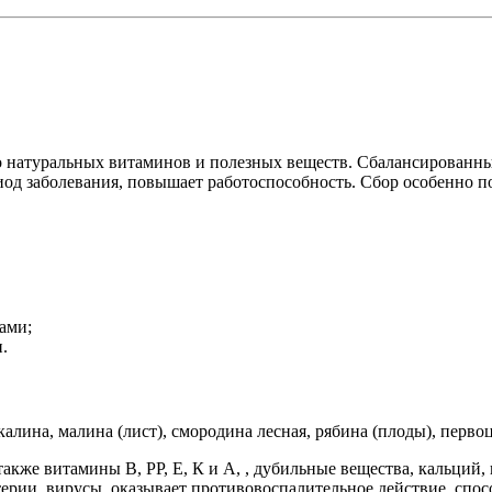
 натуральных витаминов и полезных веществ. Сбалансированны
иод заболевания, повышает работоспособность. Сбор особенно п
ами;
.
калина, малина (лист), смородина лесная, рябина (плоды), перв
акже витамины В, РР, Е, К и А, , дубильные вещества, кальций,
ерии, вирусы, оказывает противовоспалительное действие, спо