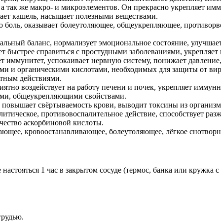
а так же макро- и микроэлементов. Он прекрасно укрепляет имм
ает кашель, насыщает полезными веществами.
ю боль, оказывает болеутоляющее, общеукрепляющее, противорво
альный баланс, нормализует эмоциональное состояние, улучшае
ет быстрее справиться с простудными заболеваниями, укрепляет
т иммунитет, успокаивает нервную систему, понижает давление,
и и органическими кислотами, необходимых для защиты от вир
тным действиями.
иятно воздействует на работу печени и почек, укрепляет иммун
ми, общеукрепляющими свойствами.
повышает свёртываемость крови, выводит токсины из организма
литическое, противовоспалительное действие, способствует раз
чество аскорбиновой кислоты.
ающее, кровоостанавливающее, болеутоляющее, лёгкое снотворн
настояться 1 час в закрытом сосуде (термос, банка или кружка с 
грудью.