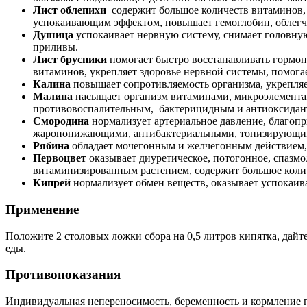
Лист облепихи
содержит большое количеств витаминов, 
успокаивающим эффектом, повышает гемоглобин, облегч
Душица
успокаивает нервную систему, снимает головну
приливы.
Лист брусники
помогает быстро восстанавливать гормон
витаминов, укрепляет здоровье нервной системы, помога
Калина
повышает сопротивляемость организма, укрепляе
Малина
насыщает организм витаминами, микроэлементам
противовоспалительным, бактерицидным и антиоксидан
Смородина
нормализует артериальное давление, благопр
жаропонижающими, антибактериальными, тонизирующи
Рябина
обладает мочегонным и желчегонным действием, 
Первоцвет
оказывает диуретическое, потогонное, спазмо
витаминизированным растением, содержит большое коли
Кипрей
нормализует обмен веществ, оказывает успокаив
Применение
Положите 2 столовых ложки сбора на 0,5 литров кипятка, дайте 
еды.
Противопоказания
Индивидуальная непереносимость, беременность и кормление 