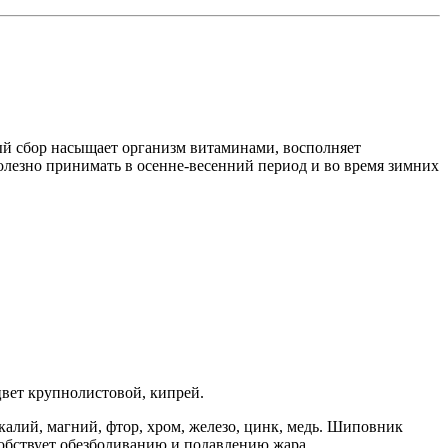
й сбор насыщает организм витаминами, восполняет
олезно принимать в осенне-весенний период и во время зимних
оцвет крупнолистовой, кипрей.
 калий, магний, фтор, хром, железо, цинк, медь. Шиповник
собствует обезболиванию и подавлению жара.