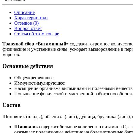
Описание
Характеристики
Отзывов (0)
Вопрос-ответ
Статья об этом товаре
Травяной сбор «Витаминный»
содержит огромное количество
физические и умственные силы, ускоряет выздоровление в пер
морозов.
Основные действия
Общеукрепляющее;
Иммуностимулирующее;
Насыщение организма витаминами и полезными веществ
Повышение физической и умственной работоспособности
Состав
Шиповник (плоды), облепиха (лист), душица, брусника (лист), 
Шиповник
содержит большое количество витамина С, а т
оказывает подавляющее действие на болезнетворные бакт