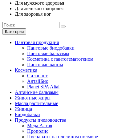
Для мужского здоровья
Для женского здоровья
Для здоровья ног
Категории
Пантовая продукция
Пантовые биодобавки
Пантовые бальзамы
Косметика с пантогематогеном
Пантовые ванны
Косметика
Силапант
АлтайБио
Planet SPA Altai
Алтайские бальзамы
Животные жиры
Масла растительные
Живица
Биодобавки
Продукты пчеловодства
Меда Алтая
Прополис
Препараты на пчелином подморе