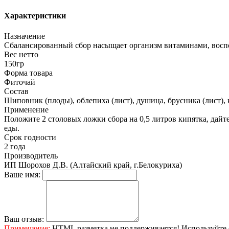
Характеристики
Назначение
Сбалансированный сбор насыщает организм витаминами, воспо
Вес нетто
150гр
Форма товара
Фиточай
Состав
Шиповник (плоды), облепиха (лист), душица, брусника (лист), 
Применение
Положите 2 столовых ложки сбора на 0,5 литров кипятка, дайте 
еды.
Срок годности
2 года
Производитель
ИП Шорохов Д.В. (Алтайский край, г.Белокуриха)
Ваше имя:
Ваш отзыв:
Примечание:
HTML разметка не поддерживается! Используйте 