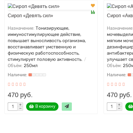
Сироп «Девять сил»
Сироп «Ак
Назначение:
Тонизирующее,
Назначение
иммуностимулирующее действие,
мочевыдели
повышает выносливость организма,
мягким моч
восстанавливает умственную и
дезинфици
физическую работоспособность,
антибактер
стимулирует половую активность.
улучшает с
Объём:
250мл
Объём:
250
470 руб.
470 руб.
В корзину