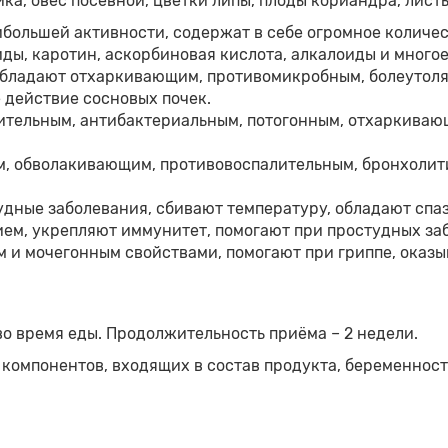
ка, овёс посевной, цветки липы, плоды кориандра, листь
ибольшей активности, содержат в себе огромное количес
ды, каротин, аскорбиновая кислота, алкалоиды и многое
 обладают отхаркивающим, противомикробным, болеутол
 действие сосновых почек.
ительным, антибактериальным, потогонным, отхаркива
, обволакивающим, противовоспалительным, бронхолит
удные заболевания, сбивают температуру, обладают спа
ем, укрепляют иммунитет, помогают при простудных за
и мочегонным свойствами, помогают при гриппе, оказы
 во время еды. Продолжительность приёма – 2 недели.
компонентов, входящих в состав продукта, беременност