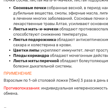
Почки сосны, листья мать-и-мачехи, листья подорожни
Сосновые почки
собранные весной, в период на
дубильные вещества, смолы, эфирные масла, липи
в лечении многих заболеваний. Сосновые почки
лекарственные травы Алтая, усиливают основное
Листья мать-и-мачехи
обладают противовоспал
способствуют снижению температуры.
Листья подорожника
обладают антисептическим
сахара и холестерина в крови.
Цветки липы
укрепляют иммунитет, лечат прост
Плоды кориандра
обладают мочегонным действи
Листья мяты перечной
обладают болеутоляющим 
болезни дыхательной системы.
ПРИМЕНЕНИЕ
Взрослым по 1-ой столовой ложке (15мл) 3 раза в день
Противопоказания:
индивидуальная непереносимость 
обмена.