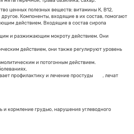
я мяты перечной, трава базилика, сахар.
тво ценных полезных веществ: витамины К, В12,
 другое. Компоненты, входящие в их состав, помогают
яющим действием. Входящие в состав сиропа
ющим и разжижающим мокроту действием. Они
ическим действием, они также регулируют уровень
змолитическим и потогонным действием.
болеваниях.
вает профилактику и лечение простуды
, лечат
ь и кормление грудью, нарушения углеводного