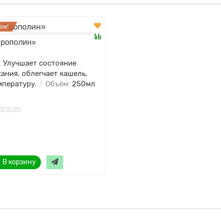
аж!
Прополин»
:
Улучшает состояние
ания, облегчает кашель,
мпературу.
Объём:
250мл
В корзину