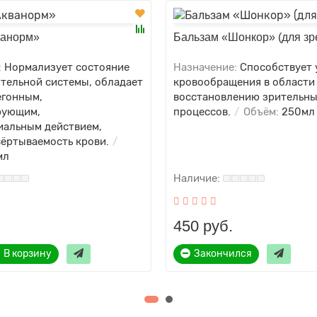
ванорм»
Бальзам «Шонкор» (для зр
:
Нормализует состояние
Назначение:
Способствует
тельной системы, обладает
кровообращения в области 
егонным,
восстановлению зрительн
рующим,
процессов.
Объём:
250мл
иальным действием,
вёртываемость крови.
мл
450 руб.
В корзину
Закончился