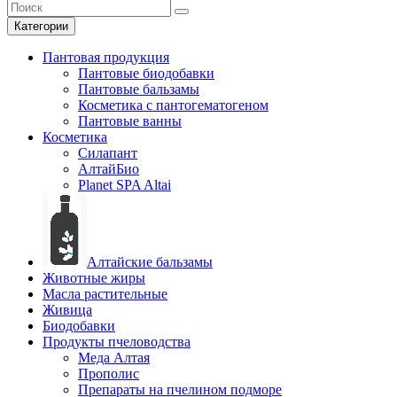
Категории
Пантовая продукция
Пантовые биодобавки
Пантовые бальзамы
Косметика с пантогематогеном
Пантовые ванны
Косметика
Силапант
АлтайБио
Planet SPA Altai
Алтайские бальзамы
Животные жиры
Масла растительные
Живица
Биодобавки
Продукты пчеловодства
Меда Алтая
Прополис
Препараты на пчелином подморе