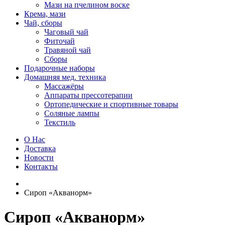
Мази на пчелином воске
Крема, мази
Чай, сборы
Чаговый чай
Фиточай
Травяной чай
Сборы
Подарочные наборы
Домашняя мед. техника
Массажёры
Аппараты прессотерапии
Ортопедические и спортивные товары
Соляные лампы
Текстиль
О Нас
Доставка
Новости
Контакты
Сироп «Акванорм»
Сироп «Акванорм»