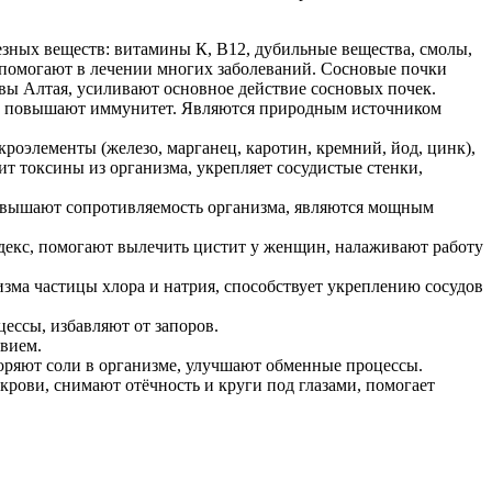
езных веществ: витамины К, В12, дубильные вещества, смолы,
, помогают в лечении многих заболеваний. Сосновые почки
ы Алтая, усиливают основное действие сосновых почек.
ов, повышают иммунитет. Являются природным источником
кроэлементы (железо, марганец, каротин, кремний, йод, цинк),
т токсины из организма, укрепляет сосудистые стенки,
овышают сопротивляемость организма, являются мощным
екс, помогают вылечить цистит у женщин, налаживают работу
зма частицы хлора и натрия, способствует укреплению сосудов
ссы, избавляют от запоров.
вием.
ряют соли в организме, улучшают обменные процессы.
рови, снимают отёчность и круги под глазами, помогает