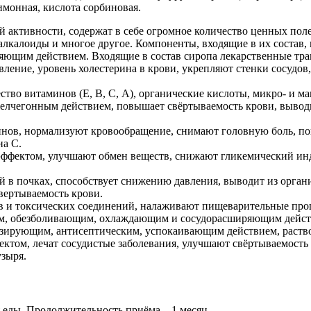
имонная, кислота сорбиновая.
 активности, содержат в себе огромное количество ценных пол
 алкалоиды и многое другое. Компоненты, входящие в их состав
щим действием. Входящие в состав сиропа лекарственные трав
вление, уровень холестерина в крови, укрепляют стенки сосуд
тво витаминов (Е, В, С, А), органические кислоты, микро- и ма
елчегонным действием, повышает свёртываемость крови, выводи
инов, нормализуют кровообращение, снимают головную боль, п
на С.
фектом, улучшают обмен веществ, снижают гликемический инд
 в почках, способствует снижению давления, выводит из органи
вертываемость крови.
 и токсических соединений, налаживают пищеварительные проце
ным, обезболивающим, охлаждающим и сосудорасширяющим дейст
ирующим, антисептическим, успокаивающим действием, раство
том, лечат сосудистые заболевания, улучшают свёртываемость к
узыря.
я еды. Продолжительность приёма – 1 месяц.