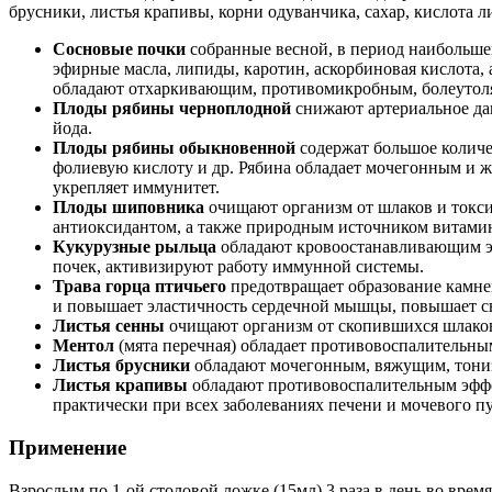
брусники, листья крапивы, корни одуванчика, сахар, кислота л
Сосновые почки
собранные весной, в период наибольшей
эфирные масла, липиды, каротин, аскорбиновая кислота,
обладают отхаркивающим, противомикробным, болеутоляю
Плоды рябины
черноплодной
снижают артериальное да
йода.
Плоды рябины обыкновенной
содержат большое количес
фолиевую кислоту и др. Рябина обладает мочегонным и ж
укрепляет иммунитет.
Плоды шиповника
очищают организм от шлаков и токс
антиоксидантом, а также природным источником витами
Кукурузные рыльца
обладают кровоостанавливающим эф
почек, активизируют работу иммунной системы.
Трава горца птичьего
предотвращает образование камней
и повышает эластичность сердечной мышцы, повышает с
Листья сенны
очищают организм от скопившихся шлаков
Ментол
(мята перечная) обладает противовоспалитель
Листья брусники
обладают мочегонным, вяжущим, тониз
Листья крапивы
обладают противовоспалительным эффек
практически при всех заболеваниях печени и мочевого п
Применение
Взрослым по 1-ой столовой ложке (15мл) 3 раза в день во врем