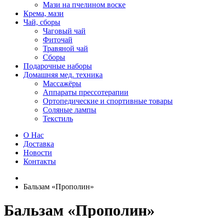
Мази на пчелином воске
Крема, мази
Чай, сборы
Чаговый чай
Фиточай
Травяной чай
Сборы
Подарочные наборы
Домашняя мед. техника
Массажёры
Аппараты прессотерапии
Ортопедические и спортивные товары
Соляные лампы
Текстиль
О Нас
Доставка
Новости
Контакты
Бальзам «Прополин»
Бальзам «Прополин»