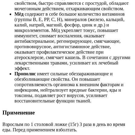
свойством, быстро справляются с простудой, обладают
мочегонным действием, отхаркивающим свойством.
Мёд
содержит в себе большое количество витаминов
(группы В, Е, РР, С, H), минералов (железо, кальций,
калий, натрий, магний, фосфор, цинк и др.) и
микроэлементов. Мёд укрепляет тонус, повышает
иммунитет, снимает воспаления, оказывает
антибактериальное, регенерирующее, смягчающее,
противовирусное, антигистаминное действие,
оказывает профилактическое действие при
атеросклерозе, смягчает кашель. В сочетании с другими
лекарственными травами, усиливает их лечебный
эффект.
Прополис
имеет сильные обеззараживающие и
обезболивающие свойства. Он повышает
сопротивляемость организма к внешним факторам и
инфекциям, нейтрализует вредные бактерии, яды и
токсины, подавляет рост вирусов, усиливает
восстановительные функции тканей.
Применение
Взрослым по 1 столовой ложке (15г) 3 раза в день во время
еды. Перед применением взболтать.