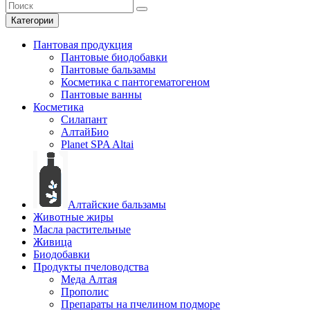
Категории
Пантовая продукция
Пантовые биодобавки
Пантовые бальзамы
Косметика с пантогематогеном
Пантовые ванны
Косметика
Силапант
АлтайБио
Planet SPA Altai
Алтайские бальзамы
Животные жиры
Масла растительные
Живица
Биодобавки
Продукты пчеловодства
Меда Алтая
Прополис
Препараты на пчелином подморе