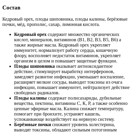
Состав
Кедровый орех, плоды шиповника, плоды калины, берёзовые
почки, мёд, прополис, сахар, лимонная кислота.
Кедровый орех
содержит множество органических
кислот, минералов, витаминов (В1, В2, В3, В5, В6) а
также жирные масла. Кедровый орех укрепляет
иммунитет, нормализует работу сердца, кишечную
флору, восполняет недостаток витаминов, укрепляет
организм в целом и повышает защитные функции.
Плоды шиповника
оказывает антиоксидантное
действие, стимулирует выработку интерферонов,
замедляет развитие инфекции, уменьшает воспаление,
расширяет мелкие сосуды, выводит токсины из очага
инфекции, повышает иммунитет, нейтрализует действие
свободных радикалов.
Плоды калины
содержат полисахариды, дубильные
вещества, пектины, витамины С, К, Р, а также особенно
ценные эфирные масла. Калина снижает температуру,
помогает при бронхите, устраняет кашель,
успокаивающе воздействует на нервную систему.
Берёзовые почки
снижают уровень холестерина,
выводят токсины, обладают сильным потогонным