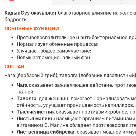
благотворное влияние на женски
КадынСуу оказывает
бодрость.
ОСНОВНЫЕ ФУНКЦИИ
Противовоспалительное и антибактериальное дей
Нормализует обменные процессы;
Улучшает общее самочувствие;
Повышает эмоциональный фон.
СОСТАВ
Чага (берёзовый гриб), таволга (лобазник вязолистный
оказывает заживляющее действие, противов
Чага
тканей.
, для женщин, помогает нормализовать м
Таволга
отёчность, улучшает проницаемость капилляров,
оказывает противомикробное, пр
Тысячелистник
насыщают организм витаминами,
Листья малины
витамином С. Малина обладает противовоспалит
оказывает мощное имму
Лиственница сибирская