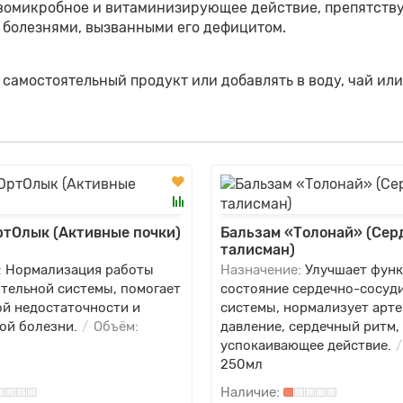
вомикробное и витаминизирующее действие, препятству
с болезнями, вызванными его дефицитом.
к самостоятельный продукт или добавлять в воду, чай ил
ртОлык (Активные почки)
Бальзам «Толонай» (Сер
талисман)
:
Нормализация работы
Назначение:
Улучшает фун
тельной системы, помогает
состояние сердечно-сосуд
ой недостаточности и
системы, нормализует арт
ой болезни.
Объём:
давление, сердечный ритм,
успокаивающее действие.
250мл