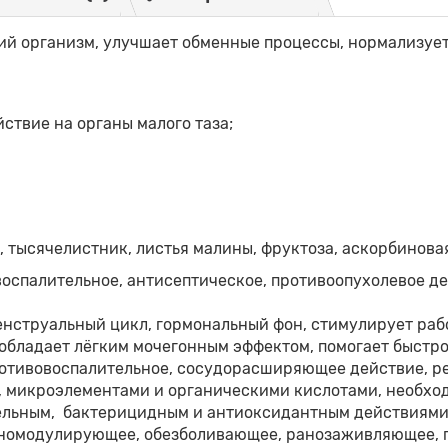
й организм, улучшает обменные процессы, нормализует 
ствие на органы малого таза;
), тысячелистник, листья малины, фруктоза, аскорбинова
оспалительное, антисептическое, противоопухолевое де
енструальный цикл, гормональный фон, стимулирует ра
 обладает лёгким мочегонным эффектом, помогает быстр
отивовоспалительное, сосудорасширяющее действие, ре
 микроэлементами и органическими кислотами, необход
ельным, бактерицидным и антиоксидантным действиями
номодулирующее, обезболивающее, ранозаживляющее, п