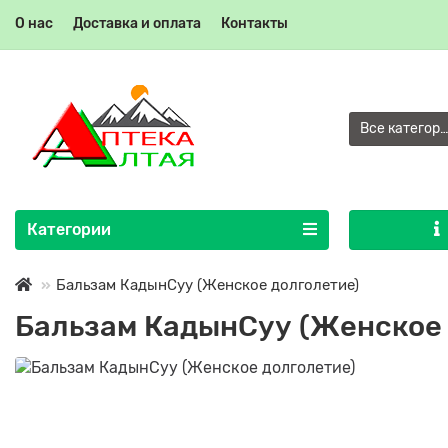
О нас
Доставка и оплата
Контакты
Все категор
Категории
Бальзам КадынСуу (Женское долголетие)
Бальзам КадынСуу (Женское 