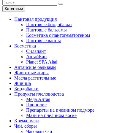
Категории
Пантовая продукция
Пантовые биодобавки
Пантовые бальзамы
Косметика с пантогематогеном
Пантовые ванны
Косметика
Силапант
АлтайБио
Planet SPA Altai
Алтайские бальзамы
Животные жиры
Масла растительные
Живица
Биодобавки
Продукты пчеловодства
Меда Алтая
Прополис
Препараты на пчелином подморе
Мази на пчелином воске
Крема, мази
Чай, сборы
Чаговый чай