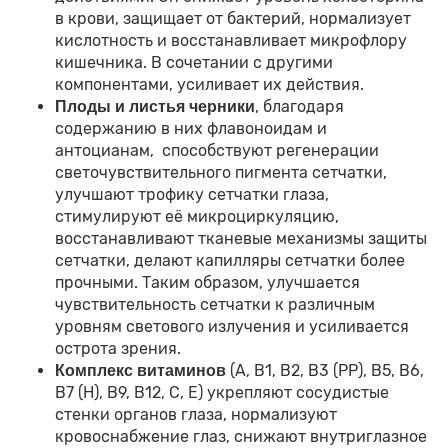
в крови, защищает от бактерий, нормализует
кислотность и восстанавливает микрофлору
кишечника. В сочетании с другими
компонентами, усиливает их действия.
, благодаря
Плоды и листья черники
содержанию в них флавоноидам и
антоцианам, способствуют регенерации
светочувствительного пигмента сетчатки,
улучшают трофику сетчатки глаза,
стимулируют её микроциркуляцию,
восстанавливают тканевые механизмы защиты
сетчатки, делают капилляры сетчатки более
прочными. Таким образом, улучшается
чувствительность сетчатки к различным
уровням светового излучения и усиливается
острота зрения.
(А, В1, В2, В3 (РР), В5, В6,
Комплекс витаминов
В7 (Н), В9, В12, С, Е) укрепляют сосудистые
стенки органов глаза, нормализуют
кровоснабжение глаз, снижают внутриглазное