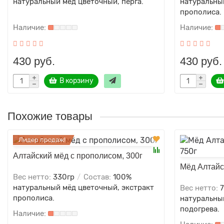
натуральный мёд цветочный, перга.
натуральны
прополиса.
430 руб.
430 руб.
В корзину
Похожие товары
Лидер продаж!
Алтайский мёд с прополисом, 300г
Мёд Алтайс
Вес нетто:
330гр
Состав:
100%
натуральный мёд цветочный, экстракт
Вес нетто:
7
прополиса.
натуральный
подогрева.