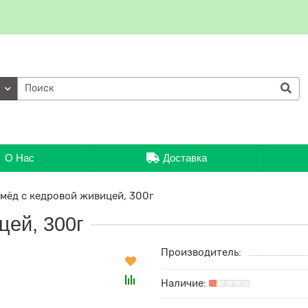
ии
О Нас
Доставка
мёд с кедровой живицей, 300г
цей, 300г
Производитель: