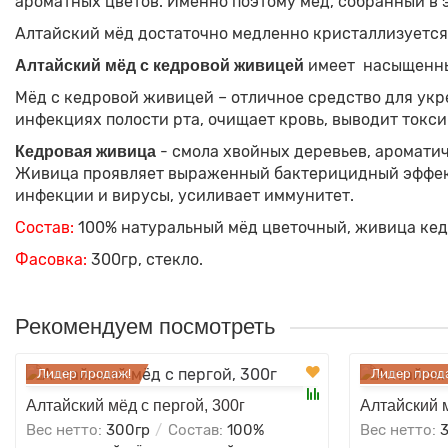
ароматных цветов. Именно поэтому мёд, собранный в 
Алтайский мёд достаточно медленно кристаллизуется
имеет насыщенный
Алтайский мёд с кедровой живицей
Мёд с кедровой живицей – отличное средство для укр
инфекциях полости рта, очищает кровь, выводит ток
- смола хвойных деревьев, ароматич
Кедровая живица
Живица проявляет выраженный бактерицидный эффект,
инфекции и вирусы, усиливает иммунитет.
Состав:
100% натуральный мёд цветочный, живица кед
Фасовка:
300гр, стекло.
Рекомендуем посмотреть
Лидер продаж!
Лидер прод
Алтайский мёд с пергой, 300г
Алтайский 
Вес нетто:
300гр
Состав:
100%
Вес нетто: