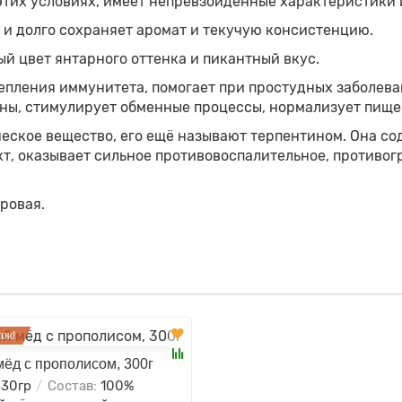
этих условиях, имеет непревзойденные характеристики 
 и долго сохраняет аромат и текучую консистенцию.
 цвет янтарного оттенка и пикантный вкус.
епления иммунитета, помогает при простудных заболева
сины, стимулирует обменные процессы, нормализует пищ
еское вещество, его ещё называют терпентином. Она сод
 оказывает сильное противовоспалительное, противогр
ровая.
аж!
мёд с прополисом, 300г
330гр
Состав:
100%