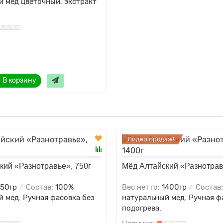
й мёд цветочный, экстракт
В корзину
Лидер продаж!
кий «Разнотравье», 750г
Мёд Алтайский «Разнотрав
50гр
Состав:
100%
Вес нетто:
1400гр
Состав
 мёд. Ручная фасовка без
натуральный мёд. Ручная ф
подогрева.