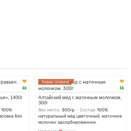
Лидер продаж!
ье», 1400г
Алтайский мёд с маточным молочком,
300г
:
100%
Вес нетто:
300гр
Состав:
100%
асовка без
натуральный мёд цветочный, маточное
молочко адсорбированное.