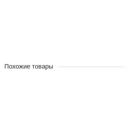
Вес нетто:
300гр
Состав:
100% натуральный мёд
цветочный, перга.
430 руб.
В корзину
Похожие товары
Лидер продаж!
Мёд Алтайский «Таёжный», 1000г
Вес нетто:
1000гр
Состав:
100% натуральный мёд.
Ручная фасовка без подогрева.