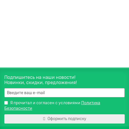
Вес нетто:
300г
Состав:
Мёд натуральный цветочный,
панты марала
430 руб.
В корзину
Подпишитесь на наши новости!
Новинки, скидки, предложения!
Я прочитал и согласен с условиями
Политика
Безопасности
Оформить подписку