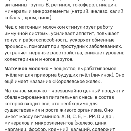
витамины группы В, ретинол, токоферол, ниацин,
минералы и микроэлементы (натрий, железо, калий,
кобальт, хром, цинк).
Мёд с маточным молочком стимулирует работу
иммунной системы, усиливает аппетит, повышает
тонус и работоспособность, ускоряет обменные
процессы, помогает при простудных заболеваниях,
устраняет нервные расстройства, снижает уровень
холестерина и многое другое.
– вещество, вырабатываемое
Маточное молочко
пчёлами для прикорма будущих пчёл (личинок). Оно
ещё имеет название «Королевское желе».
Маточное молочко – чрезвычайно ценный продукт и
сбалансированная питательная смесь, в состав
которой входит всё, что необходимо для
существования и роста живого организма. Оно
имеет массу витаминов: А, В, С, Е, Н, РР, D и др.;
минералов и микроэлементов (железо, цинк,
марганец, фосфор, кремний, кальций; содержит