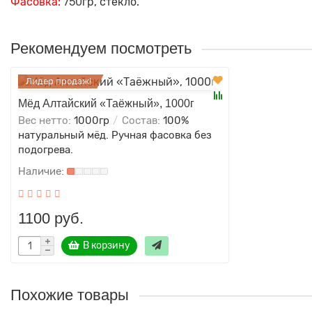
Фасовка:
750
гр, стекло.
Рекомендуем посмотреть
Лидер продаж!
Мёд Алтайский «Таёжный», 1000г
Вес нетто:
1000гр
Состав:
100%
натуральный мёд. Ручная фасовка без
подогрева.
1100 руб.
В корзину
Похожие товары