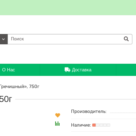
ии
О Нас
Доставка
Гречишный», 750г
50г
Производитель: