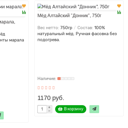
Мёд Алтайский "Донник", 750г
марала,
Вес нетто:
750гр
Состав:
100%
натуральный мёд. Ручная фасовка без
ёд
подогрева.
анты марала
1170 руб.
В корзину