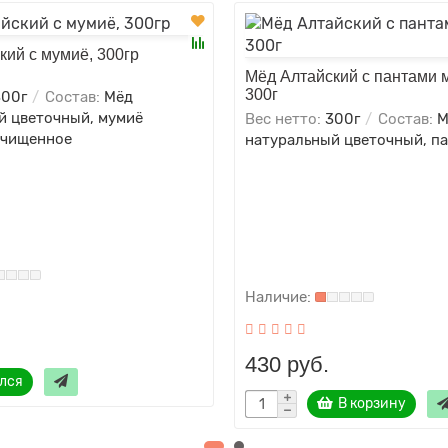
кий с мумиё, 300гр
Мёд Алтайский с пантами 
300г
300г
Состав:
Мёд
й цветочный, мумиё
Вес нетто:
300г
Состав:
М
очищенное
натуральный цветочный, п
430 руб.
лся
В корзину