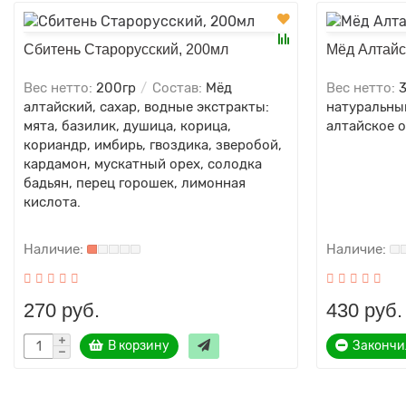
Сбитень Старорусский, 200мл
Мёд Алтайс
Вес нетто:
200гр
Состав:
Мёд
Вес нетто:
алтайский, сахар, водные экстракты:
натуральны
мята, базилик, душица, корица,
алтайское 
кориандр, имбирь, гвоздика, зверобой,
кардамон, мускатный орех, солодка
бадьян, перец горошек, лимонная
кислота.
270 руб.
430 руб.
В корзину
Закончи