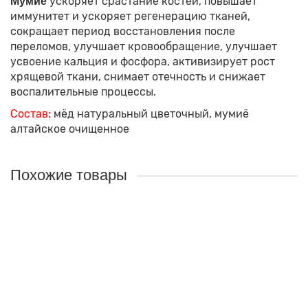
ускоряет срастание костей, повышает
Мумиё
иммунитет и ускоряет регенерацию тканей,
сокращает период восстановления после
переломов, улучшает кровообращение, улучшает
усвоение кальция и фосфора, активизирует рост
хрящевой ткани, снимает отечность и снижает
воспалительные процессы.
Состав:
мёд натуральный цветочный, мумиё
алтайское очищенное
Похожие товары
Лидер продаж!
Мёд Алтайский Горный, 1000г
Вес нетто:
1000гр
Состав:
100% натуральный горный
мёд. Ручная фасовка без подогрева.