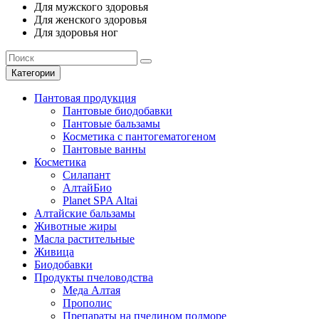
Для мужского здоровья
Для женского здоровья
Для здоровья ног
Категории
Пантовая продукция
Пантовые биодобавки
Пантовые бальзамы
Косметика с пантогематогеном
Пантовые ванны
Косметика
Силапант
АлтайБио
Planet SPA Altai
Алтайские бальзамы
Животные жиры
Масла растительные
Живица
Биодобавки
Продукты пчеловодства
Меда Алтая
Прополис
Препараты на пчелином подморе