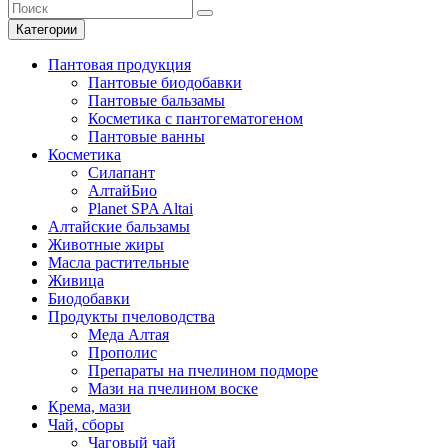
Категории
Пантовая продукция
Пантовые биодобавки
Пантовые бальзамы
Косметика с пантогематогеном
Пантовые ванны
Косметика
Силапант
АлтайБио
Planet SPA Altai
Алтайские бальзамы
Животные жиры
Масла растительные
Живица
Биодобавки
Продукты пчеловодства
Меда Алтая
Прополис
Препараты на пчелином подморе
Мази на пчелином воске
Крема, мази
Чай, сборы
Чаговый чай