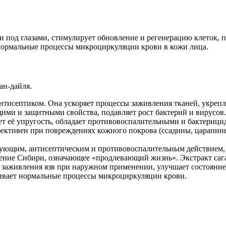
ки под глазами, стимулирует обновление и регенерацию клеток,
нормальные процессы микроциркуляции крови в кожи лица.
ан-дайля.
тисептиком. Она ускоряет процессы заживления тканей, укрепля
ими и защитными свойства, подавляет рост бактерий и вирусов.
т её упругость, обладает противовоспалительными и бактерицид
ективен при повреждениях кожного покрова (ссадины, царапины
ующим, антисептическим и противовоспалительным действием, 
тение Сибири, означающее «продлевающий жизнь». Экстракт саг
и заживления язв при наружном применении, улучшает состояние
ливает нормальные процессы микроциркуляции крови.