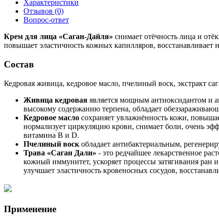
Характеристики
Отзывов (0)
Вопрос-ответ
Крем для лица «Саган-Дайля»
cнимает отёчность лица и отё
повышает эластичность кожных капилляров, восстанавливает 
Состав
Кедровая живица, кедровое масло, пчелиный воск, экстракт саг
Живица кедровая
является мощным антиоксидантом и ан
высокому содержанию терпена, обладает обеззараживающ
Кедровое масло
сохраняет увлажнённость кожи, повышае
нормализует циркуляцию крови, снимает боли, очень эфф
витамина В и D.
Пчелиный воск
обладает антибактериальным, регенерир
Трава «Саган Дали»
- это редчайшее лекарственное рас
кожный иммунитет, ускоряет процессы затягивания ран 
улучшает эластичность кровеносных сосудов, восстанав
Применение