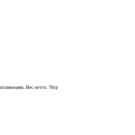
 витаминами.
Вес нетто:
70гр