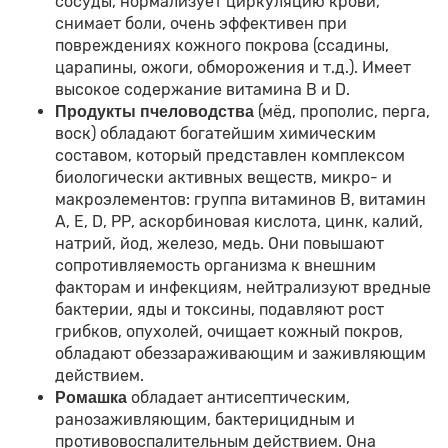
сосуды, нормализует циркуляцию крови,
снимает боли, очень эффективен при
повреждениях кожного покрова (ссадины,
царапины, ожоги, обморожения и т.д.). Имеет
высокое содержание витамина В и D.
(мёд, прополис, перга,
Продукты пчеловодства
воск) обладают богатейшим химическим
составом, который представлен комплексом
биологически активных веществ, микро- и
макроэлементов: группа витаминов В, витамин
А, Е, D, РР, аскорбиновая кислота, цинк, калий,
натрий, йод, железо, медь. Они повышают
сопротивляемость организма к внешним
факторам и инфекциям, нейтрализуют вредные
бактерии, яды и токсины, подавляют рост
грибков, опухолей, очищает кожный покров,
обладают обеззараживающим и заживляющим
действием.
обладает антисептическим,
Ромашка
ранозаживляющим, бактерицидным и
противовоспалительным действием. Она