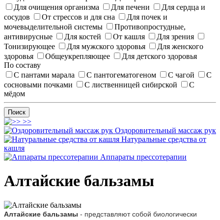
Для очищения организма
Для печени
Для сердца и
сосудов
От стрессов и для сна
Для почек и
мочевыделительной системы
Противопростудные,
антивирусные
Для костей
От кашля
Для зрения
Тонизирующее
Для мужского здоровья
Для женского
здоровья
Общеукрепляющее
Для детского здоровья
По составу
С пантами марала
С пантогематогеном
С чагой
С
сосновыми почками
С лиственницей сибирской
С
мёдом
Поиск
>>
Оздоровительный массаж рук
Натуральные средства от
кашля
Аппараты прессотерапии
Алтайские бальзамы
Алтайские бальзамы
- представляют собой биологически