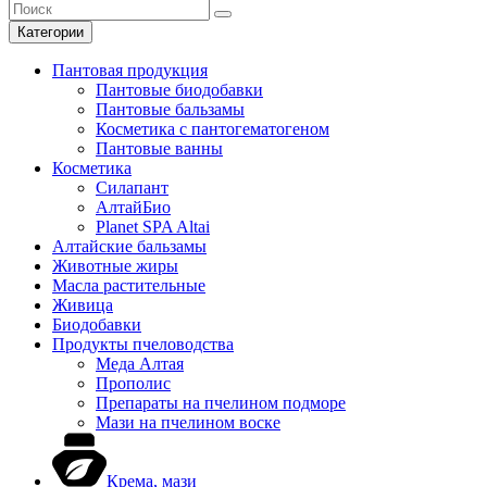
Категории
Пантовая продукция
Пантовые биодобавки
Пантовые бальзамы
Косметика с пантогематогеном
Пантовые ванны
Косметика
Силапант
АлтайБио
Planet SPA Altai
Алтайские бальзамы
Животные жиры
Масла растительные
Живица
Биодобавки
Продукты пчеловодства
Меда Алтая
Прополис
Препараты на пчелином подморе
Мази на пчелином воске
Крема, мази