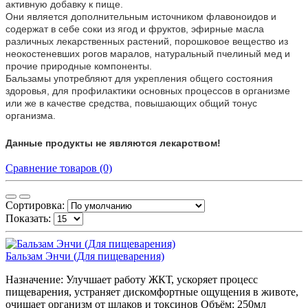
активную добавку к пище.
Они является дополнительным источником флавоноидов и
содержат в себе соки из ягод и фруктов, эфирные масла
различных лекарственных растений, порошковое вещество из
неокостеневших рогов маралов, натуральный пчелиный мед и
прочие природные компоненты.
Бальзамы употребляют для укрепления общего состояния
здоровья, для профилактики основных процессов в организме
или же в качестве средства, повышающих общий тонус
организма.
Данные продукты не являются лекарством!
Сравнение товаров (0)
Сортировка:
Показать:
Бальзам Энчи (Для пищеварения)
Назначение:
Улучшает работу ЖКТ, ускоряет процесс
пищеварения, устраняет дискомфортные ощущения в животе,
очищает организм от шлаков и токсинов
Объём:
250мл