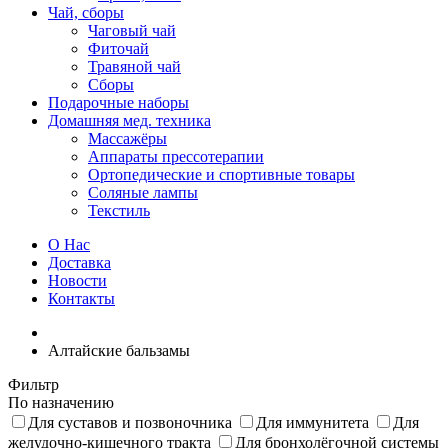
Чай, сборы
Чаговый чай
Фиточай
Травяной чай
Сборы
Подарочные наборы
Домашняя мед. техника
Массажёры
Аппараты прессотерапии
Ортопедические и спортивные товары
Соляные лампы
Текстиль
О Нас
Доставка
Новости
Контакты
Алтайские бальзамы
Фильтр
По назначению
Для суставов и позвоночника
Для иммунитета
Для
желудочно-кишечного тракта
Для бронхолёгочной системы