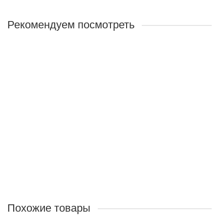
Рекомендуем посмотреть
Лидер продаж!
Гепащит
Назначение:
Способствует улучшению работы печени,
восстанавливает её клетки, оказывает
противовоспалительное, спазмолитическое,
желчегонное действие.
Объём:
60 капсул по 480мг
580 руб.
Закончился
Похожие товары