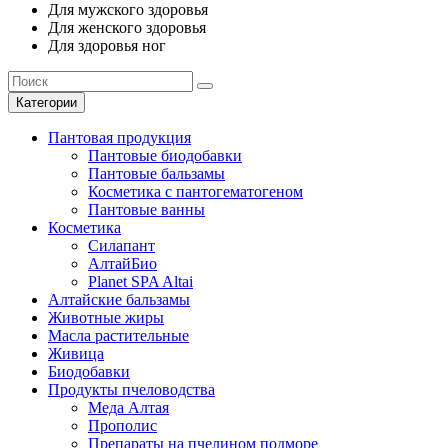
Для мужского здоровья
Для женского здоровья
Для здоровья ног
Категории
Пантовая продукция
Пантовые биодобавки
Пантовые бальзамы
Косметика с пантогематогеном
Пантовые ванны
Косметика
Силапант
АлтайБио
Planet SPA Altai
Алтайские бальзамы
Животные жиры
Масла растительные
Живица
Биодобавки
Продукты пчеловодства
Меда Алтая
Прополис
Препараты на пчелином подморе