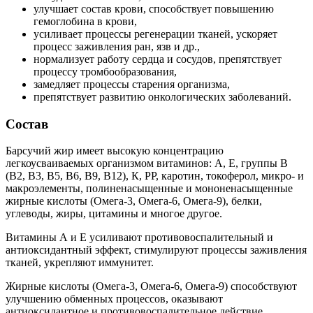
улучшает состав крови, способствует повышению
гемоглобина в крови,
усиливает процессы регенерации тканей, ускоряет
процесс заживления ран, язв и др.,
нормализует работу сердца и сосудов, препятствует
процессу тромбообразования,
замедляет процессы старения организма,
препятствует развитию онкологических заболеваний.
Состав
Барсучий жир имеет высокую концентрацию
легкоусваиваемых организмом витаминов: А, Е, группы В
(В2, В3, В5, В6, В9, В12), К, РР, каротин, токоферол, микро- и
макроэлементы, полиненасыщенные и мононенасыщенные
жирные кислоты (Омега-3, Омега-6, Омега-9), белки,
углеводы, жиры, цитамины и многое другое.
Витамины А и Е усиливают противовоспалительный и
антиоксидантный эффект, стимулируют процессы заживления
тканей, укрепляют иммунитет.
Жирные кислоты (Омега-3, Омега-6, Омега-9) способствуют
улучшению обменных процессов, оказывают
антиоксидантное и противовоспалительное действие,