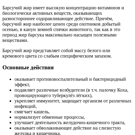
Барсучий жир имеет высокую концентрацию витаминов и
биологически активных веществ, оказывающих
разностороннее оздоравливающее действие. Причём,
барсучий жир наиболее ценен среди охотников добытый
осенью, в канун зимней спячки животного, так как в это
период жир барсука максимально насыщен полезными
веществами.
Барсучий жир представляет собой массу белого или
кремового цвета со слабым специфическим запахом.
Основные действия
оказывает противовоспалительный и бактерицидный
эффект,
подавляет различные возбудители (в т.ч. палочку Коха,
провоцирующего туберкулёз лёгких),
укрепляет иммунитет, защищает организм от различных
инфекций,
смягчает кашель,
нормализует обменные процессы,
улучшает деятельность желудочно-кишечного тракта,
оказывает обволакивающее действие на слизистую
желудка и кишечника,