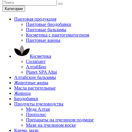
Категории
Пантовая продукция
Пантовые биодобавки
Пантовые бальзамы
Косметика с пантогематогеном
Пантовые ванны
Косметика
Силапант
АлтайБио
Planet SPA Altai
Алтайские бальзамы
Животные жиры
Масла растительные
Живица
Биодобавки
Продукты пчеловодства
Меда Алтая
Прополис
Препараты на пчелином подморе
Мази на пчелином воске
Крема, мази