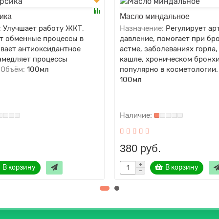
ика
Масло миндальное
:
Улучшает работу ЖКТ,
Назначение:
Регулирует ар
т обменные процессы в
давление, помогает при бр
ывает антиоксидантное
астме, заболеваниях горла,
замедляет процессы
кашле, хроническом бронхи
Объём:
100мл
популярно в косметологии.
100мл
380 руб.
В корзину
В корзину