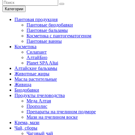
Категории
Пантовая продукция
Пантовые биодобавки
Пантовые бальзамы
Косметика с пантогематогеном
Пантовые ванны
Косметика
Силапант
АлтайБио
Planet SPA Altai
Алтайские бальзамы
Животные жиры
Масла растительные
Живица
Биодобавки
Продукты пчеловодства
Меда Алтая
Прополис
Препараты на пчелином подморе
Мази на пчелином воске
Крема, мази
Чай, сборы
Чаговый чай