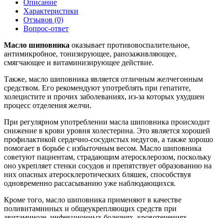
Описание
Характеристики
Отзывов (0)
Вопрос-ответ
Масло шиповника
оказывает противовоспалительное,
антимикробное, тонизирующее, ранозаживляющее,
смягчающее и витаминизирующее действие.
Также, масло шиповника является отличным желчегонным
средством. Его рекомендуют употреблять при гепатите,
холецистите и прочих заболеваниях, из-за которых ухудшен
процесс отделения желчи.
При регулярном употреблении масла шиповника происходит
снижение в крови уровня холестерина. Это является хорошей
профилактикой сердечно-сосудистых недугов, а также хорошо
помогает в борьбе с избыточным весом. Масло шиповника
советуют пациентам, страдающим атеросклерозом, поскольку
оно укрепляет стенки сосудов и препятствует образованию на
них опасных атеросклеротических бляшек, способствуя
одновременно рассасыванию уже наблюдающихся.
Кроме того, масло шиповника применяют в качестве
поливитаминных и общеукрепляющих средств при
авитаминозе, инфекционных болезнях, кровотечениях,