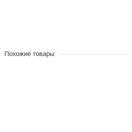
240 руб.
Закончился
Похожие товары
Травяной чай «Таёжный»
Назначение:
Обладает тонизирующим, вяжущим,
мочегонным действием, повышает работоспособность,
укрепляет стенки сосудов, нормализует артериальное
давление.
Вес нетто:
80гр
240 руб.