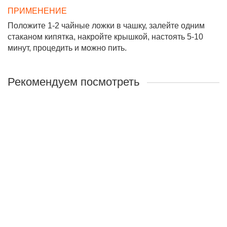
ПРИМЕНЕНИЕ
Положите 1-2 чайные ложки в чашку, залейте одним
стаканом кипятка, накройте крышкой, настоять 5-10
минут, процедить и можно пить.
Рекомендуем посмотреть
Травяной чай с облепихой
Назначение:
Оказывает антиоксидантное действие,
нормализует деятельность нервной системы, насыщает
организм витаминами, возбуждает аппетит, улучшает
память.
Вес нетто:
80гр
290 руб.