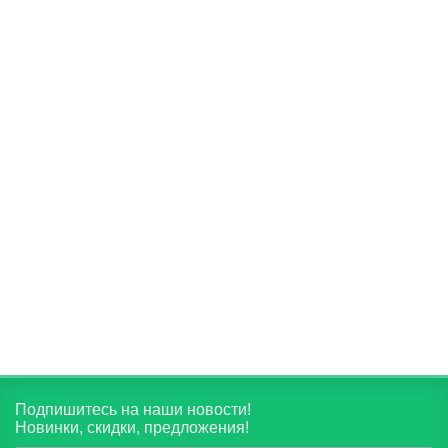
Травяной сбор «Успокаивающий»
Назначение:
Поможет легче переносить психологические
нагрузки и стрессы, снизит чувство тревоги, укрепит сон и
улучшит его качество, снимет головные боли и ломоту в
суставах, укрепит иммунитет.
Вес нетто:
150гр
430 руб.
В корзину
Подпишитесь на наши новости!
Новинки, скидки, предложения!