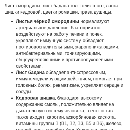
Лист смородины, лист бадана толстолистного, лапка
шишки кедровой, цветки ромашки, трава душицы.
Листья чёрной смородины
нормализуют
артериальное давление, благоприятно
воздействуют на работу печени и почек,
укрепляют иммунную систему, обладают
противовоспалительными, жаропонижающими,
антибактериальными, тонизирующими,
общеукрепляющими и противоопухолевыми
свойствами.
Лист бадана
обладает антисстрессовым,
иммуномодулирующим действием, помогает при
головных болях, ревматизме, укрепляет сердце и
сосуды.
Кедровая шишка
, благодаря высокому
содержанию смолы, положительно влияет на
дыхательную систему человека, в его состав
также входят: каротин, аскорбиновая кислота,
витамины группы В (В1, В2, В3, В5 и В6), железо,
магний, цинк, серебро, йод. Кедровая шишка