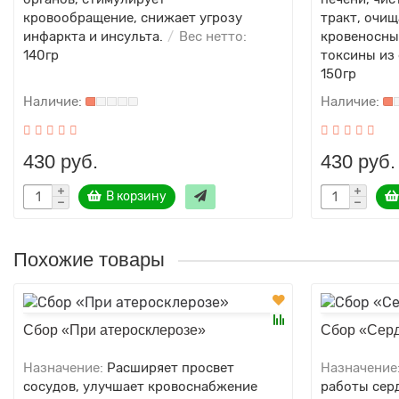
кровообращение, снижает угрозу
тракт, очищ
инфаркта и инсульта.
Вес нетто:
кровеносны
140гр
токсины из 
150гр
430 руб.
430 руб.
В корзину
Похожие товары
Сбор «При атеросклерозе»
Сбор «Сер
Назначение:
Расширяет просвет
Назначение
сосудов, улучшает кровоснабжение
работы серд