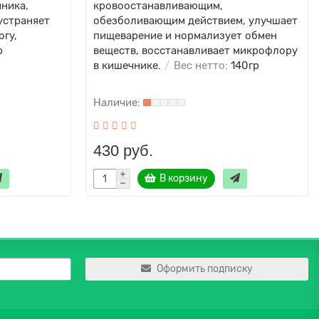
ника,
кровоостанавливающим,
устраняет
обезболивающим действием, улучшает
огу,
пищеварение и нормализует обмен
р
веществ, восстанавливает микрофлору
в кишечнике.
Вес нетто:
140гр
430 руб.
В корзину
Оформить подписку