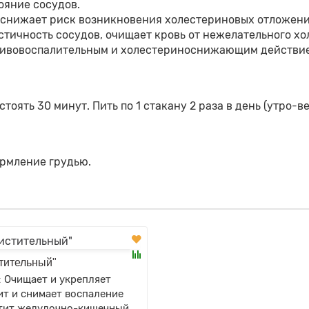
ояние сосудов.
 снижает риск возникновения холестериновых отложени
стичность сосудов, очищает кровь от нежелательного х
ивовоспалительным и холестериноснижающим действие
тоять 30 минут. Пить по 1 стакану 2 раза в день (утро-веч
рмление грудью.
тительный"
:
Очищает и укрепляет
ит и снимает воспаление
стит желудочно-кишечный