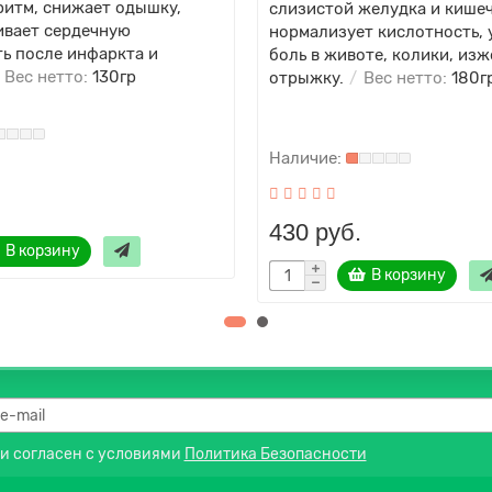
ритм, снижает одышку,
слизистой желудка и кишеч
ивает сердечную
нормализует кислотность, 
ь после инфаркта и
боль в животе, колики, изж
Вес нетто:
130гр
отрыжку.
Вес нетто:
180г
430 руб.
В корзину
В корзину
 и согласен с условиями
Политика Безопасности