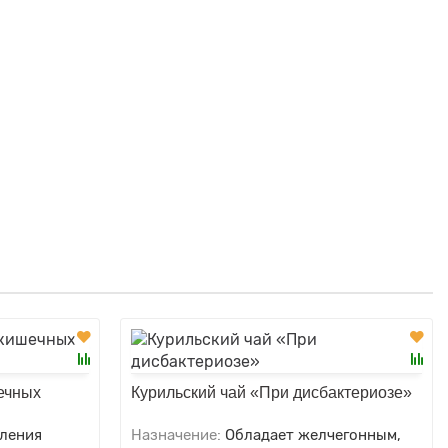
ечных
Курильский чай «При дисбактериозе»
аления
Назначение:
Обладает желчегонным,