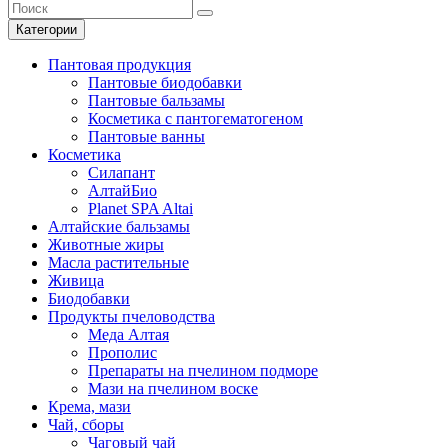
Категории
Пантовая продукция
Пантовые биодобавки
Пантовые бальзамы
Косметика с пантогематогеном
Пантовые ванны
Косметика
Силапант
АлтайБио
Planet SPA Altai
Алтайские бальзамы
Животные жиры
Масла растительные
Живица
Биодобавки
Продукты пчеловодства
Меда Алтая
Прополис
Препараты на пчелином подморе
Мази на пчелином воске
Крема, мази
Чай, сборы
Чаговый чай