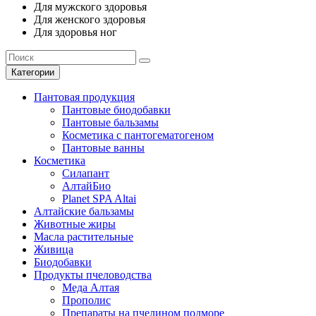
Для мужского здоровья
Для женского здоровья
Для здоровья ног
Категории
Пантовая продукция
Пантовые биодобавки
Пантовые бальзамы
Косметика с пантогематогеном
Пантовые ванны
Косметика
Силапант
АлтайБио
Planet SPA Altai
Алтайские бальзамы
Животные жиры
Масла растительные
Живица
Биодобавки
Продукты пчеловодства
Меда Алтая
Прополис
Препараты на пчелином подморе