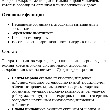
микро- и макроэлементов растительного происхождения,
которые обогащают организм в физиологических дозах.
Основные функции
Насыщение организма природными витаминами и
элементами;
Укрепление иммунитета;
Повышение энергии;
Восстановление организма после нагрузок и болезней;
Состав
Экстракт из пантов марала, плоды шиповника, черноплодная
рябина, красная рябина, листья чёрной смородины,
аскорбиновая кислота (витамин С), дигидрокверцетин.
Панты марала
оказывают биостимулирующее
действие, ускоряют регенерацию тканей, нормализуют
обменные процессы, замедляют процессы старения
организма, улучшают половую активность, регулируют
работу желез внутренней секреции, повышают энергию,
обладают выраженным иммуностимулирующим
действием.
Плоды шиповника
очищают организм от шлаков и