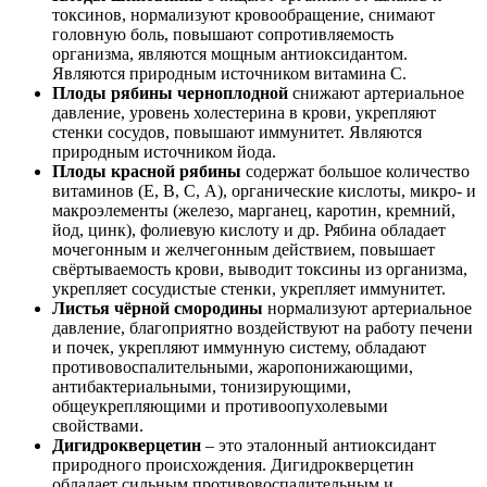
токсинов, нормализуют кровообращение, снимают
головную боль, повышают сопротивляемость
организма, являются мощным антиоксидантом.
Являются природным источником витамина С.
Плоды рябины черноплодной
снижают артериальное
давление, уровень холестерина в крови, укрепляют
стенки сосудов, повышают иммунитет. Являются
природным источником йода.
Плоды красной рябины
содержат большое количество
витаминов (Е, В, С, А), органические кислоты, микро- и
макроэлементы (железо, марганец, каротин, кремний,
йод, цинк), фолиевую кислоту и др. Рябина обладает
мочегонным и желчегонным действием, повышает
свёртываемость крови, выводит токсины из организма,
укрепляет сосудистые стенки, укрепляет иммунитет.
Листья чёрной смородины
нормализуют артериальное
давление, благоприятно воздействуют на работу печени
и почек, укрепляют иммунную систему, обладают
противовоспалительными, жаропонижающими,
антибактериальными, тонизирующими,
общеукрепляющими и противоопухолевыми
свойствами.
Дигидрокверцетин
– это эталонный антиоксидант
природного происхождения. Дигидрокверцетин
обладает сильным противовоспалительным и