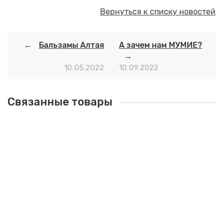
Вернуться к списку новостей
Бальзамы Алтая
А зачем нам МУМИЕ?
10.05.2022
10.09.2022
Связанные товары
Масло Можжевелово-Багульниковое
Назначение:
Является эффективным средством при
кожных болезнях и расстройствах, обладает
антисептическим, дезинфицирующим и
противовоспалительным действием, ускоряет
заживление мелких ранок и язвочек.
Объём:
100мл