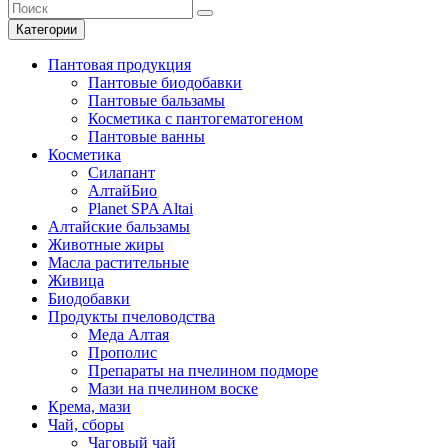
Категории
Пантовая продукция
Пантовые биодобавки
Пантовые бальзамы
Косметика с пантогематогеном
Пантовые ванны
Косметика
Силапант
АлтайБио
Planet SPA Altai
Алтайские бальзамы
Животные жиры
Масла растительные
Живица
Биодобавки
Продукты пчеловодства
Меда Алтая
Прополис
Препараты на пчелином подморе
Мази на пчелином воске
Крема, мази
Чай, сборы
Чаговый чай