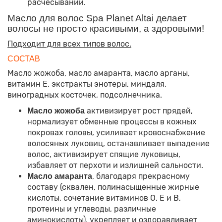
расчёсывании.
Масло для волос Spa Planet Altai делает
волосы не просто красивыми, а здоровыми!
Подходит для всех типов волос.
СОСТАВ
Масло жожоба, масло амаранта, масло арганы,
витамин Е, экстракты энотеры, миндаля,
виноградных косточек, подсолнечника.
активизирует рост прядей,
Масло жожоба
нормализует обменные процессы в кожных
покровах головы, усиливает кровоснабжение
волосяных луковиц, останавливает выпадение
волос, активизирует спящие луковицы,
избавляет от перхоти и излишней сальности.
, благодаря прекрасному
Масло амаранта
составу (сквален, полинасыщенные жирные
кислоты, сочетание витаминов О, Е и В,
протеины и углеводы, различные
аминокислоты), укрепляет и оздоравливает