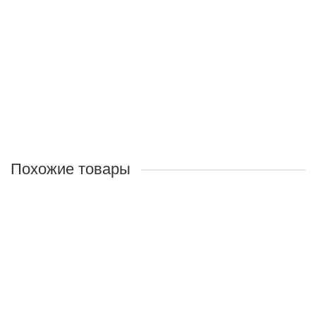
нормализует кровообращение, укрепляет стенки
сосудов и снимает отёки.
Объём:
125мл
460 руб.
В корзину
Похожие товары
Крем "Омик" с кедровой живицей
Назначение:
Снимает суставные и мышечные боли,
отёки и уплотнения, укрепляет ткани.
Объём:
125мл