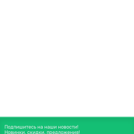
Закончился
Крем «При геморрое»
Назначение:
Способствует эластичности вен и сосудов,
препятствует образованию геморроидальных узлов и
трещин прямой кишки.
Вес нетто:
125мл
550 руб.
В корзину
Подпишитесь на наши новости!
Новинки, скидки, предложения!