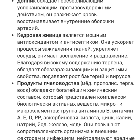
обладает обезболивающим,
Донник
успокаивающим, противосудорожным
действием, он разжижает кровь,
восстанавливает внутренние оболочки
артерий.
является мощным
Кедровая живица
антиоксидантом и антисептиком. Она ускоряет
процессы заживления тканей, укрепляет
сосуды, снимает воспаление и раздражение.
Благодаря высокому содержанию терпена,
обладает обеззараживающими и защитными
свойства, подавляет рост бактерий и вирусов.
(мёд, прополис, перга,
Продукты пчеловодства
воск) обладают богатейшим химическим
составом, который представлен комплексом
биологически активных веществ, микро- и
макроэлементов: группа витаминов В, витамин
А, Е, D, РР, аскорбиновая кислота, цинк, калий,
натрий, йод, железо, медь. Они повышают
сопротивляемость организма к внешним
факторам и инфекциям, нейтрализуют вредные