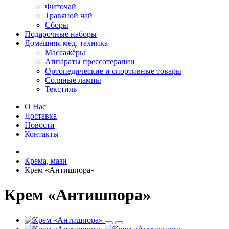
Фиточай
Травяной чай
Сборы
Подарочные наборы
Домашняя мед. техника
Массажёры
Аппараты прессотерапии
Ортопедические и спортивные товары
Соляные лампы
Текстиль
О Нас
Доставка
Новости
Контакты
Крема, мази
Крем «Антишпора»
Крем «Антишпора»