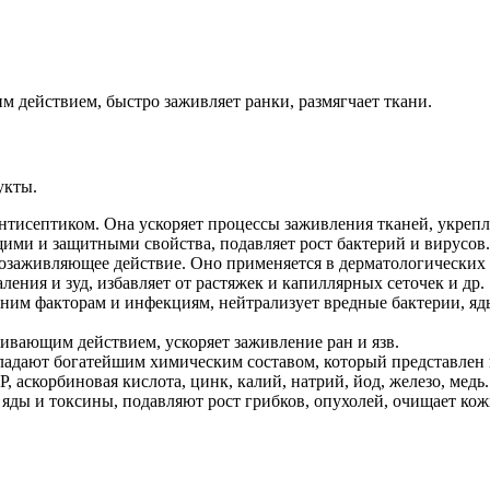
 действием, быстро заживляет ранки, размягчает ткани.
укты.
тисептиком. Она ускоряет процессы заживления тканей, укрепля
ими и защитными свойства, подавляет рост бактерий и вирусов.
озаживляющее действие. Оно применяется в дерматологических з
ления и зуд, избавляет от растяжек и капиллярных сеточек и др.
им факторам и инфекциям, нейтрализует вредные бактерии, яды
ивающим действием, ускоряет заживление ран и язв.
обладают богатейшим химическим составом, который представлен
Р, аскорбиновая кислота, цинк, калий, натрий, йод, железо, м
 яды и токсины, подавляют рост грибков, опухолей, очищает 