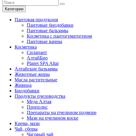
Категории
Пантовая продукция
Пантовые биодобавки
Пантовые бальзамы
Косметика с пантогематогеном
Пантовые ванны
Косметика
Силапант
АлтайБио
Planet SPA Altai
Алтайские бальзамы
Животные жиры
Масла растительные
Живица
Биодобавки
Продукты пчеловодства
Меда Алтая
Прополис
Препараты на пчелином подморе
Мази на пчелином воске
Крема, мази
Чай, сборы
Чаговый чай