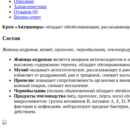
Описание
Характеристики
Отзывов (0)
Вопрос-ответ
Крем «Антишпора»
обладает обезболивающим, рассасывающим
Состав
Живица кедровая, мумиё, прополис, чернобыльник, пчелопрод
Живица кедровая
является мощным антиоксидантом и ан
высокому содержанию терпена, обладает обеззараживающ
Мумиё
оказывает антисептическое, рассасывающее и ран
избавляет от раздражений, ран и трещинок, снимает воспа
Прополис
повышает сопротивляемость организма к внешн
кожный покров, снимает воспаление.
Чернобыльник
(полынь обыкновенная) обладает обезбол
Продукты пчеловодства
(мёд, прополис, перга, воск) 
макроэлементов: группа витаминов В, витамин А, Е, D, Р
факторам и инфекциям, нейтрализуют вредные бактерии,
действием.