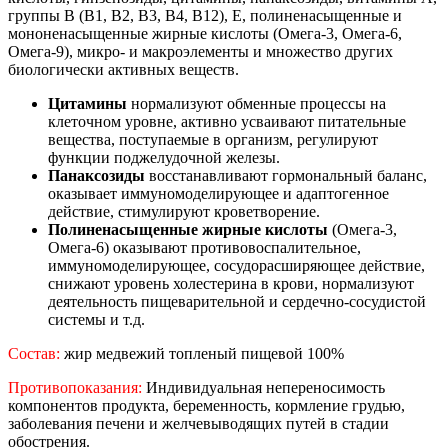
группы В (В1, В2, В3, В4, В12), Е, полиненасыщенные и
мононенасыщенные жирные кислоты (Омега-3, Омега-6,
Омега-9), микро- и макроэлементы и множество других
биологически активных веществ.
Цитамины
нормализуют обменные процессы на
клеточном уровне, активно усваивают питательные
вещества, поступаемые в организм, регулируют
функции поджелудочной железы.
Панаксозиды
восстанавливают гормональный баланс,
оказывает иммуномоделирующее и адаптогенное
действие, стимулируют кроветворение.
Полиненасыщенные жирные кислоты
(Омега-3,
Омега-6) оказывают противовоспалительное,
иммуномоделирующее, сосудорасширяющее действие,
снижают уровень холестерина в крови, нормализуют
деятельность пищеварительной и сердечно-сосудистой
системы и т.д.
Состав:
жир медвежий топленый пищевой 100%
Противопоказания:
Индивидуальная непереносимость
компонентов продукта, беременность, кормление грудью,
заболевания печени и желчевыводящих путей в стадии
обострения.