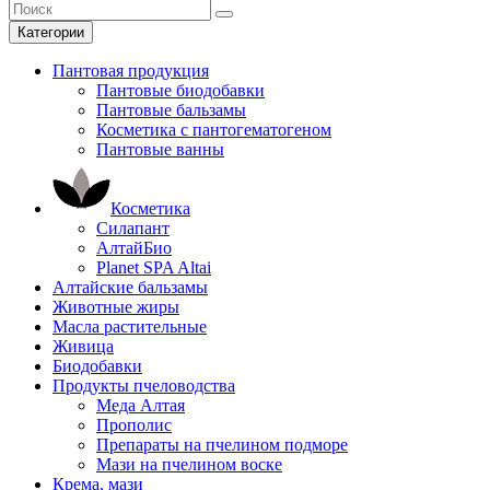
Категории
Пантовая продукция
Пантовые биодобавки
Пантовые бальзамы
Косметика с пантогематогеном
Пантовые ванны
Косметика
Силапант
АлтайБио
Planet SPA Altai
Алтайские бальзамы
Животные жиры
Масла растительные
Живица
Биодобавки
Продукты пчеловодства
Меда Алтая
Прополис
Препараты на пчелином подморе
Мази на пчелином воске
Крема, мази