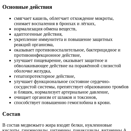
Основные действия
смягчает кашель, облегчает отхождение мокроты,
снимает воспаления в бронхах и лёгких,
нормализация обмена веществ,
адаптогенные действия,
укрепление иммунитета и повышение защитных
реакций организма,
оказывает противовоспалительное, бактерицидное и
противоинфекционное действие,
улучшает пищеварение, оказывает защитное и
обволакивающее действие на поражённой слизистой
оболочке желудка,
гепатопротекторное действие,
улучшает функциональное состояние сердечно-
сосудистой системы, препятствует образованию тромбов
и бляшек, нормализует артериальное давление,
очищает организм от шлаков и токсинов,
способствует повышению гемоглобина в крови.
Состав
В состав медвежьего жира входят белки, нуклеиновые
кислоты, гинзенозиды, цитамины, панаксозиды, витамины А,