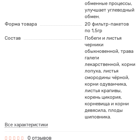
обменные процессы,
улучшает углеводный
обмен.
Форма товара
20 фильтр-пакетов
по 1,5гр
Состав
Побеги и листья
черники
обыкновенной, трава
галеги
лекарственной, корни
лопуха, листья
смородины чёрной,
корни одуванчика,
листья крапивы,
корень цикория,
корневища и корни
девясила, плоды
шиповника.
Все характеристики
0 отзывов