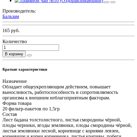
Производитель:
Бальзам
165 руб.
Количество
В корзину
Краткие характеристики
Назначение
Обладает общеукрепляющим действием, повышает
выносливость, работоспособность и сопротивляемость
организма к внешним неблагоприятным факторам.
Форма товара
20 фильтр-пакетов по 1,5гр
Состав
Лист бадана толстолистного, листья смородины чёрной,
плоды черники, ягоды земляники, плоды смородины чёрной,
листья земляники лесной, корневище с корнями левзеи,
корневище и корни копеечника, листья крапивы, побеги