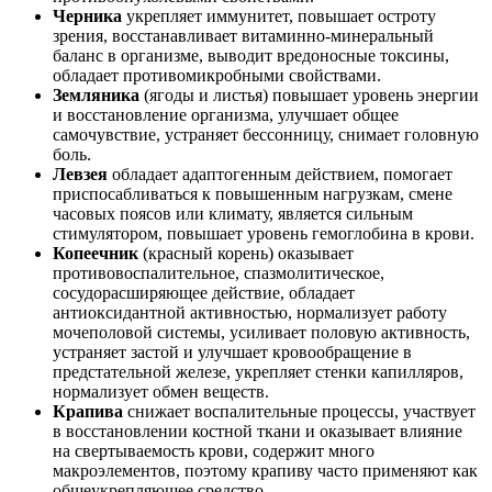
Черника
укрепляет иммунитет, повышает остроту
зрения, восстанавливает витаминно-минеральный
баланс в организме, выводит вредоносные токсины,
обладает противомикробными свойствами.
Земляника
(ягоды и листья) повышает уровень энергии
и восстановление организма, улучшает общее
самочувствие, устраняет бессонницу, снимает головную
боль.
Левзея
обладает адаптогенным действием, помогает
приспосабливаться к повышенным нагрузкам, смене
часовых поясов или климату, является сильным
стимулятором, повышает уровень гемоглобина в крови.
Копеечник
(красный корень) оказывает
противовоспалительное, спазмолитическое,
сосудорасширяющее действие, обладает
антиоксидантной активностью, нормализует работу
мочеполовой системы, усиливает половую активность,
устраняет застой и улучшает кровообращение в
предстательной железе, укрепляет стенки капилляров,
нормализует обмен веществ.
Крапива
снижает воспалительные процессы, участвует
в восстановлении костной ткани и оказывает влияние
на свертываемость крови, содержит много
макроэлементов, поэтому крапиву часто применяют как
общеукрепляющее средство.