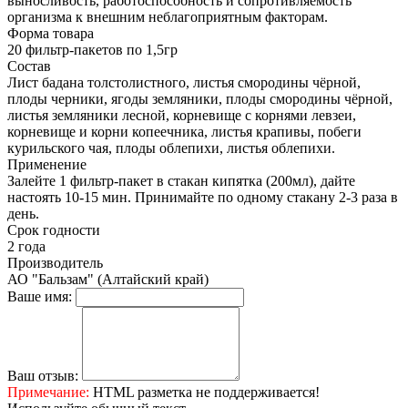
выносливость, работоспособность и сопротивляемость
организма к внешним неблагоприятным факторам.
Форма товара
20 фильтр-пакетов по 1,5гр
Состав
Лист бадана толстолистного, листья смородины чёрной,
плоды черники, ягоды земляники, плоды смородины чёрной,
листья земляники лесной, корневище с корнями левзеи,
корневище и корни копеечника, листья крапивы, побеги
курильского чая, плоды облепихи, листья облепихи.
Применение
Залейте 1 фильтр-пакет в стакан кипятка (200мл), дайте
настоять 10-15 мин. Принимайте по одному стакану 2-3 раза в
день.
Срок годности
2 года
Производитель
АО "Бальзам" (Алтайский край)
Ваше имя:
Ваш отзыв:
Примечание:
HTML разметка не поддерживается!