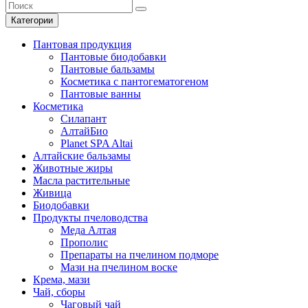
Категории
Пантовая продукция
Пантовые биодобавки
Пантовые бальзамы
Косметика с пантогематогеном
Пантовые ванны
Косметика
Силапант
АлтайБио
Planet SPA Altai
Алтайские бальзамы
Животные жиры
Масла растительные
Живица
Биодобавки
Продукты пчеловодства
Меда Алтая
Прополис
Препараты на пчелином подморе
Мази на пчелином воске
Крема, мази
Чай, сборы
Чаговый чай