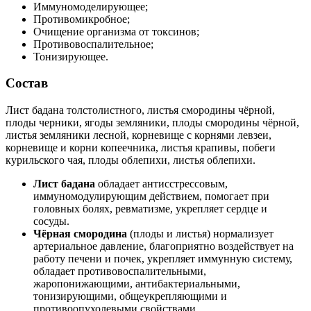
Иммуномоделирующее;
Противомикробное;
Очищение организма от токсинов;
Противовоспалительное;
Тонизирующее.
Состав
Лист бадана толстолистного, листья смородины чёрной,
плоды черники, ягоды земляники, плоды смородины чёрной,
листья земляники лесной, корневище с корнями левзеи,
корневище и корни копеечника, листья крапивы, побеги
курильского чая, плоды облепихи, листья облепихи.
Лист бадана
обладает антисстрессовым,
иммуномодулирующим действием, помогает при
головных болях, ревматизме, укрепляет сердце и
сосуды.
Чёрная смородина
(плоды и листья) нормализует
артериальное давление, благоприятно воздействует на
работу печени и почек, укрепляет иммунную систему,
обладает противовоспалительными,
жаропонижающими, антибактериальными,
тонизирующими, общеукрепляющими и
противоопухолевыми свойствами.