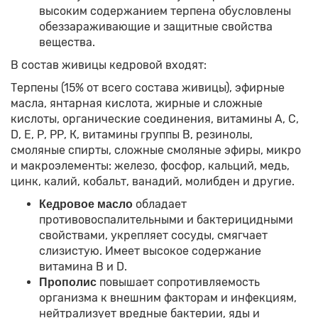
высоким содержанием терпена обусловлены
обеззараживающие и защитные свойства
вещества.
В состав живицы кедровой входят:
Терпены (15% от всего состава живицы), эфирные
масла, янтарная кислота, жирные и сложные
кислоты, органические соединения, витамины А, C,
D, Е, Р, РР, К, витамины группы В, резинолы,
смоляные спирты, сложные смоляные эфиры, микро
и макроэлементы: железо, фосфор, кальций, медь,
цинк, калий, кобальт, ванадий, молибден и другие.
обладает
Кедровое масло
противовоспалительными и бактерицидными
свойствами, укрепляет сосуды, смягчает
слизистую. Имеет высокое содержание
витамина В и D.
повышает сопротивляемость
Прополис
организма к внешним факторам и инфекциям,
нейтрализует вредные бактерии, яды и