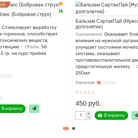
аж!
Плюс (Бобровая струя)
Бальзам СартакПай (Мужс
долголетие)
:
Стимулирует выработку
х гормонов, способствует
Назначение:
Оказывает бла
токсических веществ,
влияние на мужской органи
отенцию
Объём:
56
улучшает состояние мочеп
,5 гр. на курс приёма
системы, оказывает
противовоспалительное де
предстательную железу.
О
250мл
.
450 руб.
В корзину
В корзину