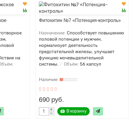
кое
Фитохитин №7 «Потенция-контроль»
готворное
Назначение:
Способствует повышению
зм,
половой потенции у мужчин,
оловой
нормализует деятельность
предстательной железы, улучшает
йствие на
функцию мочевыделительной
бъём:
системы.
Объём:
56 капсул
690 руб.
В корзину