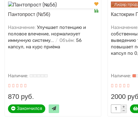
Лидер прод
Пантопрост (№56)
Кастокрин 
Назначение:
Улучшает потенцию и
Назначение
половое влечение, нормализует
собственны
иммунную систему...
Объём:
56
выведению 
капсул, на курс приёма
повышает п
капсул по 0
870 руб.
2000 руб
Закончился