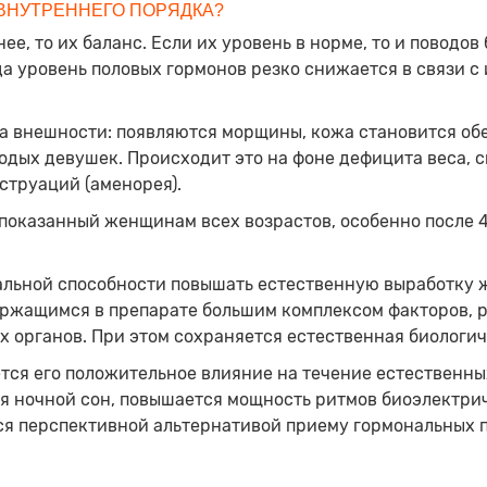
ВНУТРЕННЕГО ПОРЯДКА?
е, то их баланс. Если их уровень в норме, то и поводов 
да уровень половых гормонов резко снижается в связи с 
а внешности: появляются морщины, кожа становится обе
одых девушек. Происходит это на фоне дефицита веса, с
струаций (аменорея).
оказанный женщинам всех возрастов, особенно после 40
кальной способности повышать естественную выработку
держащимся в препарате большим комплексом факторов,
 органов. При этом сохраняется естественная биологи
ся его положительное влияние на течение естественны
я ночной сон, повышается мощность ритмов биоэлектрич
ся перспективной альтернативой приему гормональных 