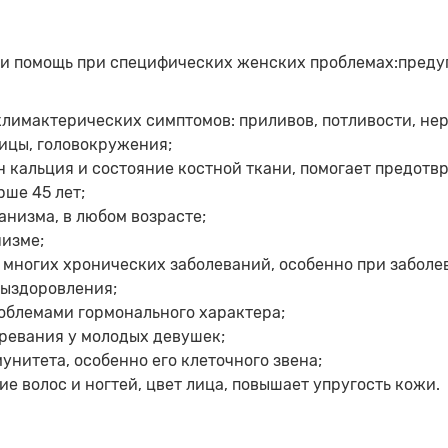
я и помощь при специфических женских проблемах:пред
имактерических симптомов: приливов, потливости, нерв
ницы, головокружения;
н кальция и состояние костной ткани, помогает предотв
рше 45 лет;
низма, в любом возрасте;
низме;
 многих хронических заболеваний, особенно при забол
выздоровления;
облемами гормонального характера;
ревания у молодых девушек;
нитета, особенно его клеточного звена;
е волос и ногтей, цвет лица, повышает упругость кожи.