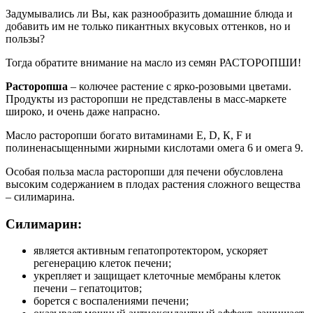
Задумывались ли Вы, как разнообразить домашние блюда и
добавить им не только пикантных вкусовых оттенков, но и
пользы?
Тогда обратите внимание на масло из семян РАСТОРОПШИ!
Расторопша
– колючее растение с ярко-розовыми цветами.
Продукты из расторопши не представлены в масс-маркете
широко, и очень даже напрасно.
Масло расторопши богато витаминами Е, D, К, F и
полиненасыщенными жирными кислотами омега 6 и омега 9.
Особая польза масла расторопши для печени обусловлена
высоким содержанием в плодах растения сложного вещества
– силимарина.
Силимарин:
является активным гепатопротектором, ускоряет
регенерацию клеток печени;
укрепляет и защищает клеточные мембраны клеток
печени – гепатоцитов;
борется с воспалениями печени;