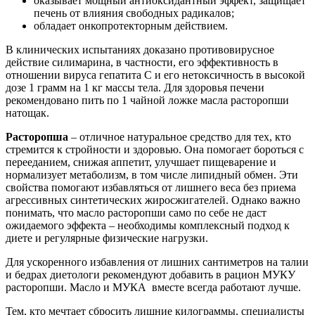
оказывает мощный антиоксидантный эффект, защищает
печень от влияния свободных радикалов;
обладает онкопротекторным действием.
В клинических испытаниях доказано противовирусное
действие силимарина, в частности, его эффективность в
отношении вируса гепатита С и его нетоксичность в высокой
дозе 1 грамм на 1 кг массы тела. Для здоровья печени
рекомендовано пить по 1 чайной ложке масла расторопши
натощак.
Расторопша
– отличное натуральное средство для тех, кто
стремится к стройности и здоровью. Она помогает бороться с
перееданием, снижая аппетит, улучшает пищеварение и
нормализует метаболизм, в том числе липидный обмен. Эти
свойства помогают избавляться от лишнего веса без приема
агрессивных синтетических жиросжигателей. Однако важно
понимать, что масло расторопши само по себе не даст
ожидаемого эффекта – необходимы комплексный подход к
диете и регулярные физические нагрузки.
Для ускоренного избавления от лишних сантиметров на талии
и бедрах диетологи рекомендуют добавить в рацион МУКУ
расторопши. Масло и МУКА вместе всегда работают лучше.
Тем, кто мечтает сбросить лишние килограммы, специалисты