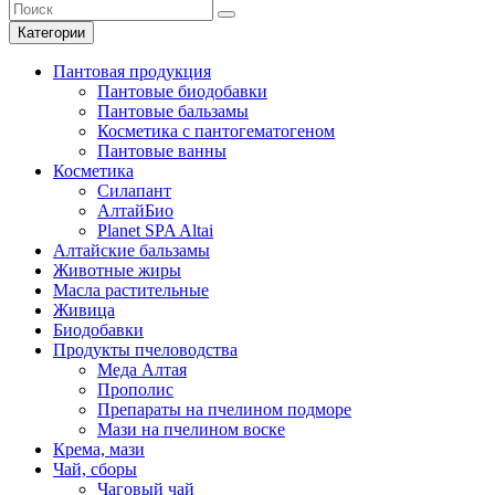
Категории
Пантовая продукция
Пантовые биодобавки
Пантовые бальзамы
Косметика с пантогематогеном
Пантовые ванны
Косметика
Силапант
АлтайБио
Planet SPA Altai
Алтайские бальзамы
Животные жиры
Масла растительные
Живица
Биодобавки
Продукты пчеловодства
Меда Алтая
Прополис
Препараты на пчелином подморе
Мази на пчелином воске
Крема, мази
Чай, сборы
Чаговый чай