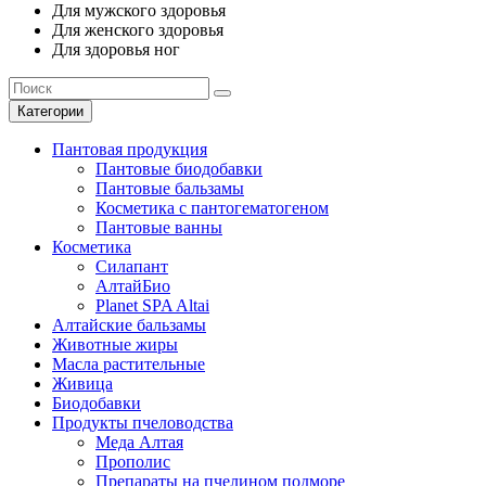
Для мужского здоровья
Для женского здоровья
Для здоровья ног
Категории
Пантовая продукция
Пантовые биодобавки
Пантовые бальзамы
Косметика с пантогематогеном
Пантовые ванны
Косметика
Силапант
АлтайБио
Planet SPA Altai
Алтайские бальзамы
Животные жиры
Масла растительные
Живица
Биодобавки
Продукты пчеловодства
Меда Алтая
Прополис
Препараты на пчелином подморе