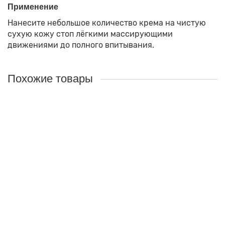
Применение
Нанесите небольшое количество крема на чистую
сухую кожу стоп лёгкими массирующими
движениями до полного впитывания.
Похожие товары
Бальзам-кондиционер «Хмель и Крапива» AltaiBio
Назначение:
Восстанавливает блеск волос и
эластичность, восстанавливает и укрепляет кончики
волос, питает и укрепляет корни волос, облегчает
укладку и предотвращает спутывание волос.
Объём:
250мл
330 руб.