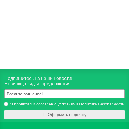
процессов старения в организме, улучшение процессов
кроветворения, повышение железа в крови.
Объём:
500мл
2650 руб.
В корзину
Подпишитесь на наши новости!
Новинки, скидки, предложения!
Я прочитал и согласен с условиями
Политика Безопасности
Оформить подписку