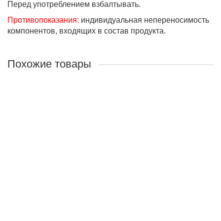
Перед употреблением взбалтывать.
Противопоказания:
индивидуальная непереносимость
компонентов, входящих в состав продукта.
Похожие товары
Лидер продаж!
Бальзам «Древо жизни»
Назначение:
Для улучшения работы сердечно-сосудистой
системы, нормализации давления, повышения прочности
сосудов, снижения уровня холестерина.
Объём:
250мл
690 руб.
В корзину