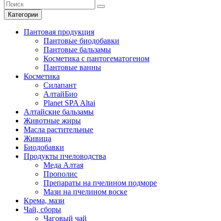
Категории
Пантовая продукция
Пантовые биодобавки
Пантовые бальзамы
Косметика с пантогематогеном
Пантовые ванны
Косметика
Силапант
АлтайБио
Planet SPA Altai
Алтайские бальзамы
Животные жиры
Масла растительные
Живица
Биодобавки
Продукты пчеловодства
Меда Алтая
Прополис
Препараты на пчелином подморе
Мази на пчелином воске
Крема, мази
Чай, сборы
Чаговый чай