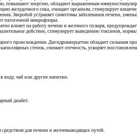
еции, повышают энергию, обладают выраженным иммуностимули
ецию желудочного сока, очищает организм, стимулирует кишечн
ления. Зверобой устраняет симптомы заболевания печени, умен
 от патогенной микрофлоры.
тно влияет на работу печени и желчного пузыря, предупреждает
алительное действие, стимулирует выведению токсинов, нормал
одного происхождения. Дигидрокверцетин обладает сильным пр
капиллярных стенок, снимает отечность, ускоряет восстановлени
в воду, чай или другие напитки.
арный диабет.
 средством для печени и желчевыводящих путей.