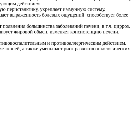
рующим действием.
ую перистальтику, укрепляет иммунную систему.
ьшает выраженность болевых ощущений, способствует более
 появления большинства заболеваний печени, в т.ч. цирроз.
изует жировой обмен, изменяет консистенцию печени,
отивовоспалительным и противоаллергическим действием.
е тканей, а также уменьшает риск развития онкологических