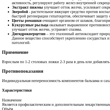
активность, регулируют работу желез внутренней секр
Экстракт пижмы
улучшает отток желчи, усиливает секр
Зверобой
- растительное вяжущее средство против воспа
быстрой регенерации гепатоцитов, обеспечивает защиту
Цветы ромашки
очищают организм от шлаков, благоприя
Кукурузные рыльца
оказывает выраженное противовосп
улучшает отток желчи, устраняет спазмы.
Дигидрокверцетин
– это эталонный антиоксидант прир
Данное вещество способствует укреплению сосудистых и 
патологий.
Применение
Взрослым по 1-2 столовых ложки 2-3 раза в день или добавлять 
Противопоказания
Индивидуальная непереносимость компонентов бальзама и сах
Характеристики
Назначение
Является профилактическим и дополнительным лекарственным
Объём