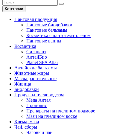
Категории
Пантовая продукция
Пантовые биодобавки
Пантовые бальзамы
Косметика с пантогематогеном
Пантовые ванны
Косметика
Силапант
АлтайБио
Planet SPA Altai
Алтайские бальзамы
Животные жиры
Масла растительные
Живица
Биодобавки
Продукты пчеловодства
Меда Алтая
Прополис
Препараты на пчелином подморе
Мази на пчелином воске
Крема, мази
Чай, сборы
Чаговый чай