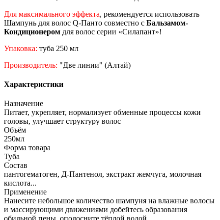
Для максимального эффекта
, рекомендуется использовать
Шампунь для волос Q-Панто совместно с
Бальзамом-
Кондиционером
для волос серии «Силапант»!
Упаковка:
туба 250 мл
Производитель:
"Две линии" (Алтай)
Характеристики
Назначение
Питает, укрепляет, нормализует обменные процессы кожи
головы, улучшает структуру волос
Объём
250мл
Форма товара
Туба
Состав
пантогематоген, Д-Пантенол, экстракт жемчуга, молочная
кислота...
Применение
Нанесите небольшое количество шампуня на влажные волосы
и массирующими движениями добейтесь образования
обильной пены, ополосните тёплой водой.