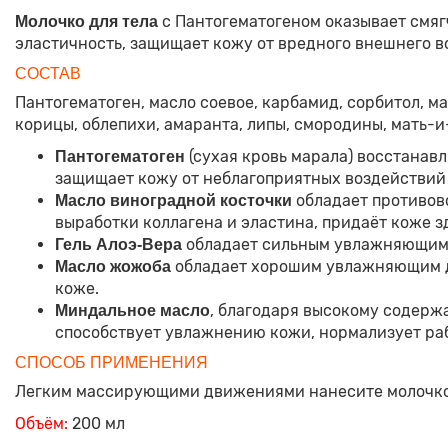
с Пантогематогеном оказывает смяг
Молочко для тела
эластичность, защищает кожу от вредного внешнего во
СОСТАВ
Пантогематоген, масло соевое, карбамид, сорбитол, м
корицы, облепихи, амаранта, липы, смородины, мать-и
(сухая кровь марала) восстанавл
Пантогематоген
защищает кожу от неблагоприятных воздействий
обладает противов
Масло виноградной косточки
выработки коллагена и эластина, придаёт коже з
обладает сильным увлажняющим,
Гель Алоэ-Вера
обладает хорошим увлажняющим де
Масло жожоба
коже.
, благодаря высокому содерж
Миндальное масло
способствует увлажнению кожи, нормализует раб
СПОСОБ ПРИМЕНЕНИЯ
Легким массирующими движениями нанесите молочко
Объём:
200 мл