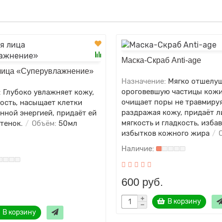
Маска-Скраб Anti-age
лица «Суперувлажнение»
Назначение:
Мягко отшелу
ороговевшую частицы кожи
:
Глубоко увлажняет кожу,
очищает поры не травмируя
ость, насыщает клетки
раздражая кожу, придаёт л
нной энергией, придаёт ей
мягкость и гладкость, изба
тенок.
Объём:
50мл
избытков кожного жира
О
600 руб.
В корзину
В корзину