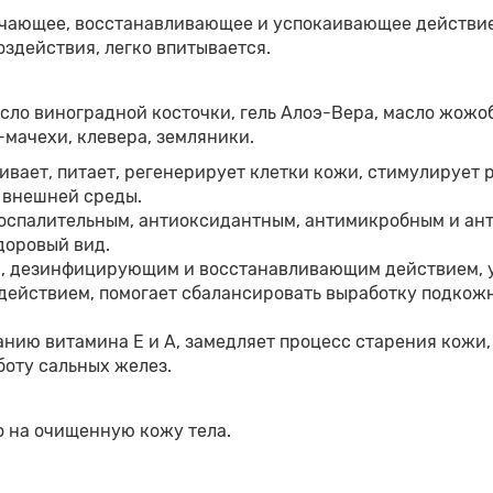
чающее, восстанавливающее и успокаивающее действие, 
здействия, легко впитывается.
асло виноградной косточки, гель Алоэ-Вера, масло жожоб
-мачехи, клевера, земляники.
ивает, питает, регенерирует клетки кожи, стимулирует 
 внешней среды.
оспалительным, антиоксидантным, антимикробным и ан
доровый вид.
 дезинфицирующим и восстанавливающим действием, ус
йствием, помогает сбалансировать выработку подкожн
анию витамина Е и А, замедляет процесс старения кожи,
оту сальных желез.
 на очищенную кожу тела.