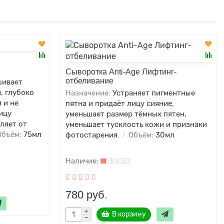
Сыворотка Anti-Age Лифтинг-
отбеливание
шивает
, глубоко
Назначение:
Устраняет пигментные
 и не
пятна и придаёт лицу сияние,
ицу
уменьшает размер тёмных пятен,
вляет от
уменьшает тусклость кожи и признаки
бъём:
75мл
фотостарения.
Объём:
30мл
780 руб.
В корзину