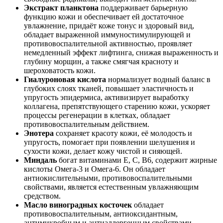
Экстракт планктона
поддерживает барьерную
функцию кожи и обеспечивает ей достаточное
увлажнение, придаёт коже тонус и здоровый вид,
обладает выраженной иммуностимулирующей и
противовоспалительной активностью, проявляет
немедленный эффект лифтинга, снижая выраженность и
глубину морщин, а также смягчая красноту и
шероховатость кожи.
Гиалуроновая кислота
нормализует водный баланс в
глубоких слоях тканей, повышает эластичность и
упругость эпидермиса, активизирует выработку
коллагена, препятствующего старению кожи, ускоряет
процессы регенерации в клетках, обладает
противовоспалительным действием.
Энотера
сохраняет красоту кожи, её молодость и
упругость, помогает при появлении шелушения и
сухости кожи, делает кожу чистой и сияющей.
Миндаль
богат витаминами E, C, B6, содержит жирные
кислоты Омега-3 и Омега-6. Он обладает
антиокислительными, противовоспалительными
свойствами, является естественным увлажняющим
средством.
Масло виноградных косточек
обладает
противовоспалительным, антиоксидантным,
антимикробным и антиаллергенным свойствами,