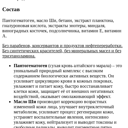
Состав
Пантогематоген, масло Ши, бетаин, экстракт планктона,
гиалуроновая кислота, экстракты энотеры, миндаля,
виноградных косточек, подсолнечника, витамин Е, витамин
А.
Без парабенов, консервантов и продуктов нефтепереработки.
Без синтетических красителей, без минеральных масел и без
триэтаноламина.
Пантогематоген
(сухая кровь алтайского марала) – это
уникальный природный комплекс с высоким
содержанием биологически активных веществ. Он
усиливает циркуляцию крови в кожных покровах,
увлажняет и питает кожу, быстро восстанавливает
клетки кожи, защищает её от внешних негативных
воздействий, оказывает омолаживающий эффект.
Масло Ши
производит коррекцию возрастных
изменений кожи лица, улучшает внутриклеточный
метаболизм, усиливает процесс регенерации кожи,
устраняет воспалительные явления, интенсивно
увлажняет кожу, нейтрализует и выводит токсины и
свободные радикалы, выводит пигментные пятна.