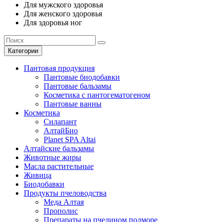
Для мужского здоровья
Для женского здоровья
Для здоровья ног
Категории
Пантовая продукция
Пантовые биодобавки
Пантовые бальзамы
Косметика с пантогематогеном
Пантовые ванны
Косметика
Силапант
АлтайБио
Planet SPA Altai
Алтайские бальзамы
Животные жиры
Масла растительные
Живица
Биодобавки
Продукты пчеловодства
Меда Алтая
Прополис
Препараты на пчелином подморе